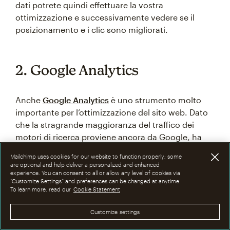
dati potrete quindi effettuare la vostra
ottimizzazione e successivamente vedere se il
posizionamento e i clic sono migliorati.
2. Google Analytics
Anche
Google Analytics
è uno strumento molto
importante per l’ottimizzazione del sito web. Dato
che la stragrande maggioranza del traffico dei
motori di ricerca proviene ancora da Google, ha
senso cercare di capire in che modo Google
Mailchimp uses cookies for our website to function properly; some
interpreta il tuo sito web. Google Analytics può
are optional and help deliver a personalized and enhanced
aiutarti a rivedere alcune componenti del tuo sito
experience. You can consent to all or allow any level of cookies via
“Customize Settings” and preferences can be changed at anytime.
web per capire come ti classifichi per determinati
To learn more, read our
Cookie Statement
termini e frasi. Puoi anche usarlo per tracciare la
tua campagna SEO così da capire cosa funziona e
Customize settings
cosa no.