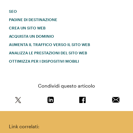
SEO
PAGINE DI DESTINAZIONE
CREA UN SITO WEB
ACQUISTA UN DOMINIO
AUMENTA IL TRAFFICO VERSO IL SITO WEB
ANALIZZA LE PRESTAZIONI DEL SITO WEB
OTTIMIZZA PER I DISPOSITIVI MOBILI
Condividi questo articolo
Condividi questo articolo su Twitter
Condividi questo articolo su Linkedi
Condividi questo arti
Invia qu
Link correlati: