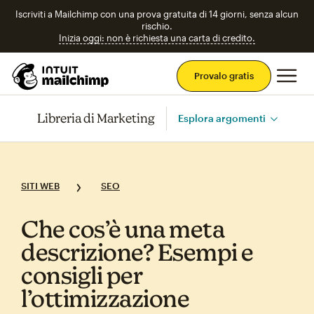
Iscriviti a Mailchimp con una prova gratuita di 14 giorni, senza alcun
rischio.
Inizia oggi: non è richiesta una carta di credito.
Men
Provalo gratis
Libreria di Marketing
Esplora argomenti
SITI WEB
SEO
Che cos’è una meta
descrizione? Esempi e
consigli per
l’ottimizzazione