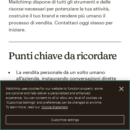
Mailchimp dispone di tutti gli strumenti e delle
risorse necessari per potenziare la tua attività,
costruire il tuo brand e rendere più umano il
processo di vendita. Contattaci oggi stesso per
iniziare.
Punti chiave da ricordare
La vendita personale dà un volto umano
all'azienda, instaurando conversazioni dirette
con i potenziali clienti.
Mailchimp uses cookies for our website to function properly; some
Le interazioni individuali permettono ai
are optional and help deliver a personalized and enhanced
experience. You can consent to all or allow any level of cookies via
venditori di creare connessioni autentiche con i
“Customize Settings” and preferences can be changed at anytime.
clienti, sviluppando relazioni più forti rispetto al
To learn more, read our
Cookie Statement
solo marketing tradizionale.
I migliori approcci di vendita personale si
Customize settings
adattano al feedback dei clienti in tempo reale,