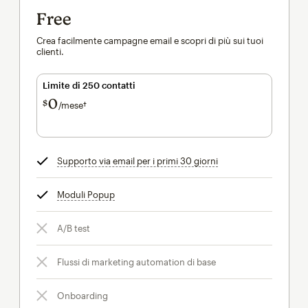
Free
Crea facilmente campagne email e scopri di più sui tuoi
clienti.
Limite di 250 contatti
0
$
/mese†
al mese†
Supporto via email per i primi 30 giorni
tooltip
Moduli Popup
tooltip
A/B test
Flussi di marketing automation di base
Onboarding