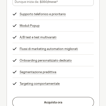
$297.50
al mese per 12 mesi
Dunque inizia da:
$350
/mese†
al mese†
Supporto telefonico e prioritario
tooltip
Moduli Popup
tooltip
A/B test e test multivariati
tooltip
Flussi di marketing automation migliorati
tooltip
Onboarding personalizzato dedicato
tooltip
Segmentazione predittiva
tooltip
Targeting comportamentale
tooltip
Acquista ora