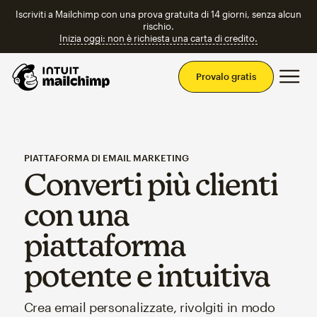
Iscriviti a Mailchimp con una prova gratuita di 14 giorni, senza alcun
rischio.
Inizia oggi: non è richiesta una carta di credito.
Men
Provalo gratis
PIATTAFORMA DI EMAIL MARKETING
Converti più clienti
con una
piattaforma
potente e intuitiva
Crea email personalizzate, rivolgiti in modo