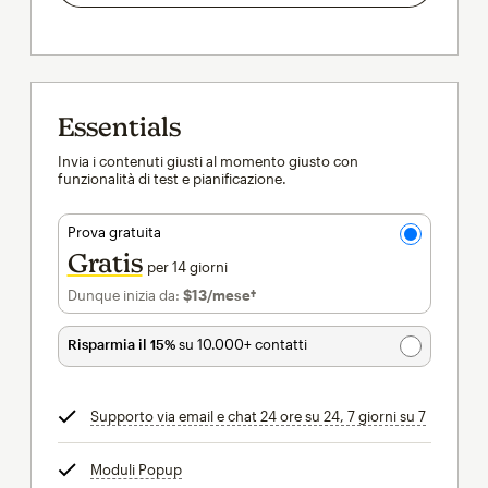
Essentials
Invia i contenuti giusti al momento giusto con
funzionalità di test e pianificazione.
Prova gratuita
Gratis
per 14 giorni
Dunque inizia da:
$13
/mese†
al mese†
Risparmia il 15%
su 10.000+ contatti
Supporto via email e chat 24 ore su 24, 7 giorni su 7
tooltip
Moduli Popup
tooltip