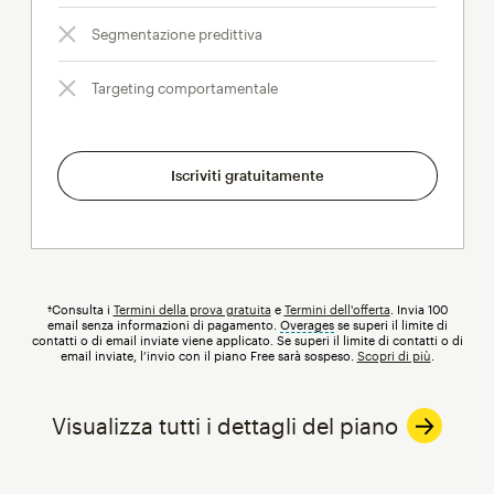
Segmentazione predittiva
Targeting comportamentale
Iscriviti gratuitamente
†Consulta i
Termini della prova gratuita
e
Termini dell'offerta
. Invia 100
email senza informazioni di pagamento.
Overages
tooltip
se superi il limite di
contatti o di email inviate viene applicato. Se superi il limite di contatti o di
email inviate, l’invio con il piano Free sarà sospeso.
Scopri di più
.
Visualizza tutti i dettagli del piano