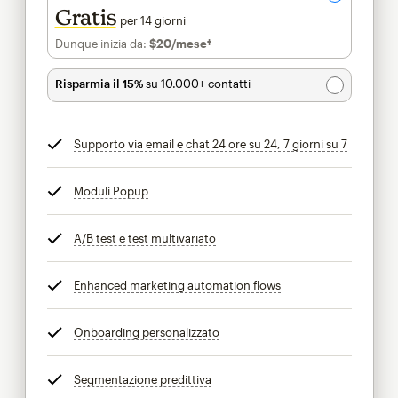
Gratis
per 14 giorni
Dunque inizia da:
$20
/mese†
al mese†
Risparmia il 15%
su 10.000+ contatti
Supporto via email e chat 24 ore su 24, 7 giorni su 7
tooltip
Moduli Popup
tooltip
A/B test e test multivariato
tooltip
Enhanced marketing automation flows
tooltip
Onboarding personalizzato
tooltip
Segmentazione predittiva
tooltip