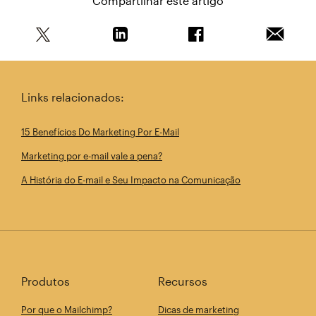
Compartilhar este artigo
Compartilhe este artigo no Twitter
Compartilhe este artigo no Linkedin
Compartilhe este arti
Enviar e
Links relacionados:
15 Benefícios Do Marketing Por E-Mail
Marketing por e-mail vale a pena?
A História do E-mail e Seu Impacto na Comunicação
Produtos
Recursos
Por que o Mailchimp?
Dicas de marketing