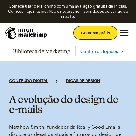
Comece usar o Mailchimp com uma avaliação gratuita de 14 dias.
Comece hoje mesmo. Não é necessário inserir dados do cartão de
crédito.
Men
Começar grátis
Biblioteca de Marketing
Confira os tópicos
CONTEÚDO DIGITAL
DICAS DE DESIGN
A evolução do design de
e‑mails
Matthew Smith, fundador da Really Good Emails,
discute os desafios atuais e futuros do design de