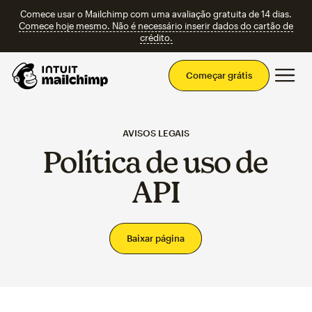
Comece usar o Mailchimp com uma avaliação gratuita de 14 dias.
Comece hoje mesmo. Não é necessário inserir dados do cartão de
crédito.
Men
Começar grátis
AVISOS LEGAIS
Política de uso de
API
Baixar página