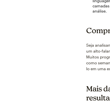
linguagem
camadas 
análise.
Compre
Seja analisa
um alto-fala
Muitos prog
como semanti
lo em uma e
Mais d
result