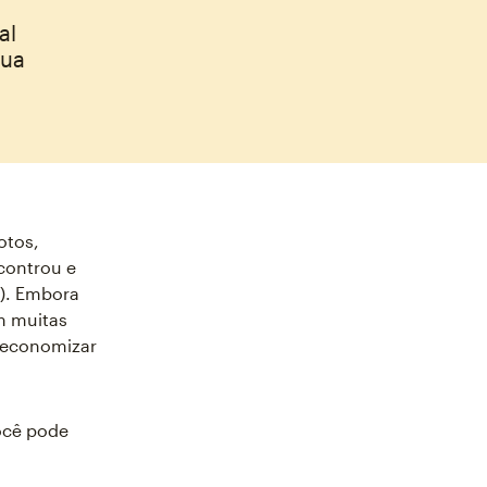
al
sua
otos,
controu e
). Embora
m muitas
 economizar
você pode