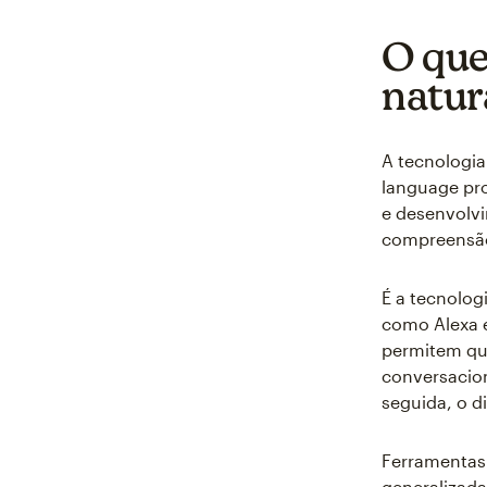
O que
natur
A tecnologia
language pro
e desenvolv
compreensão
É a tecnologi
como Alexa e
permitem que
conversacio
seguida, o d
Ferramentas
generalizadas