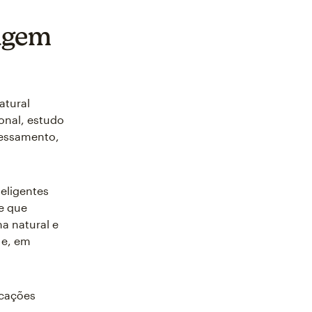
uagem
atural
onal, estudo
cessamento,
teligentes
e que
a natural e
 e, em
icações