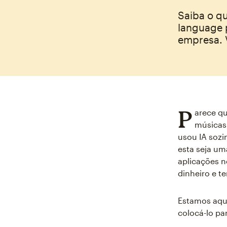
Saiba o q
language 
empresa. 
P
arece qu
músicas
usou IA soz
esta seja u
aplicações 
dinheiro e t
Estamos aqui
colocá-lo pa