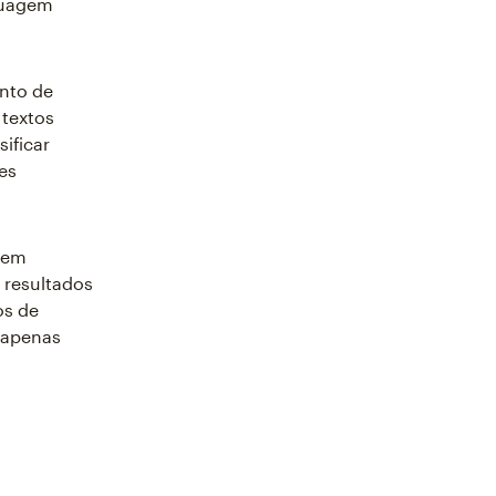
guagem
nto de
 textos
ificar
es
gem
 resultados
os de
m apenas