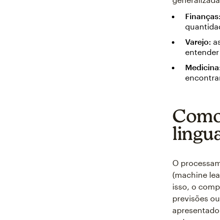
Finanças
quantida
Varejo:
as
entender 
Medicina
encontrar
Como 
lingu
O processam
(machine le
isso, o comp
previsões o
apresentado