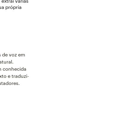
extrai várias
a própria
s de voz em
atural.
m conhecida
to e traduzi-
utadores.