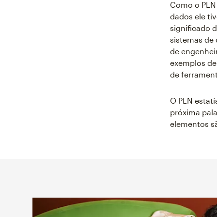
Como o PLN 
dados ele ti
significado 
sistemas de
de engenheir
exemplos de
de ferrament
O PLN estat
próxima pala
elementos s