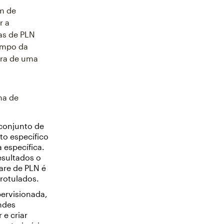
m de
r a
as de PLN
ampo da
ura de uma
ma de
conjunto de
to específico
 específica.
esultados o
are de PLN é
rotulados.
ervisionada,
ndes
 e criar