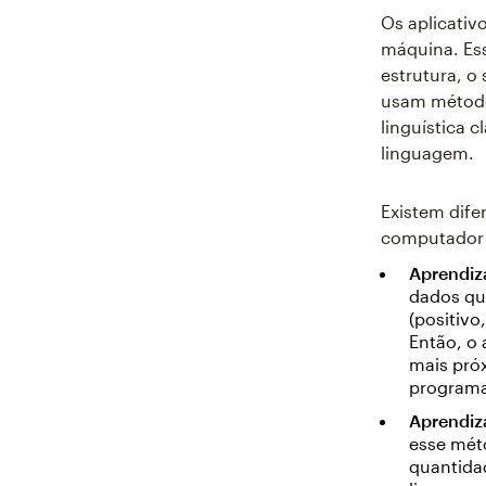
Os aplicativ
máquina. Es
estrutura, o
usam método
linguística 
linguagem.
Existem dif
computador 
Aprendiz
dados qu
(positivo
Então, o
mais próx
programa
Aprendiz
esse mét
quantidad