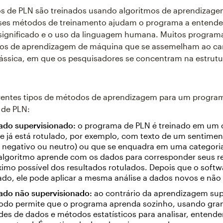
os de PLN são treinados usando algoritmos de aprendizage
ses métodos de treinamento ajudam o programa a entende
 significado e o uso da linguagem humana. Muitos program
s de aprendizagem de máquina que se assemelham ao c
clássica, em que os pesquisadores se concentram na estrut
erentes tipos de métodos de aprendizagem para um progra
de PLN:
ado supervisionado:
o programa de PLN é treinado em um 
e já está rotulado, por exemplo, com texto de um sentimen
, negativo ou neutro) ou que se enquadra em uma categoria
 algoritmo aprende com os dados para corresponder seus r
imo possível dos resultados rotulados. Depois que o softw
do, ele pode aplicar a mesma análise a dados novos e não 
ado não supervisionado:
ao contrário da aprendizagem sup
odo permite que o programa aprenda sozinho, usando gra
es de dados e métodos estatísticos para analisar, entender