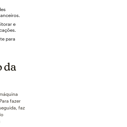
des
anceiros.
torar e
icações.
te para
 da
 máquina
ara fazer
eguida, faz
do
u