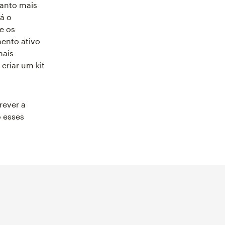
uanto mais
á o
e os
ento ativo
mais
riar um kit
rever a
o esses