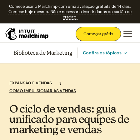
Comece usar o Mailchimp com uma avaliação gratuita de 14 dias.
Comece hoje mesmo. Não é necessário inserir dados do cartão de
crédito.
Men
Começar grátis
Biblioteca de Marketing
Confira os tópicos
EXPANSÃO E VENDAS
COMO IMPULSIONAR AS VENDAS
O ciclo de vendas: guia
unificado para equipes de
marketing e vendas