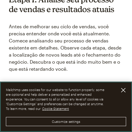
de vendas e resultados atuais
Antes de melhorar seu ciclo de vendas, você
precisa entender onde você está atualmente.
Comece analisando seu processo de vendas
existente em detalhes. Observe cada etapa, desde
a localização de novos leads até o fechamento do
negócio. Descubra o que está indo muito bem e o
que está retardando você.
É aqui que suas equipes de vendas e marketing
Mailchimp uses cookies for our website to function properly; some
precisam trabalhar juntas. Os representantes de
are optional and help deliver a personalized and enhanced
vendas conhecem os desafios diários do processo,
experience. You can consent to all or allow any level of cookies via
“Customize Settings” and preferences can be changed at anytime.
enquanto o marketing pode ver o panorama geral
To learn more, read our
Cookie Statement
de como os possíveis leads estão chegando.
Customize settings
Aqui estão algumas perguntas que você deve