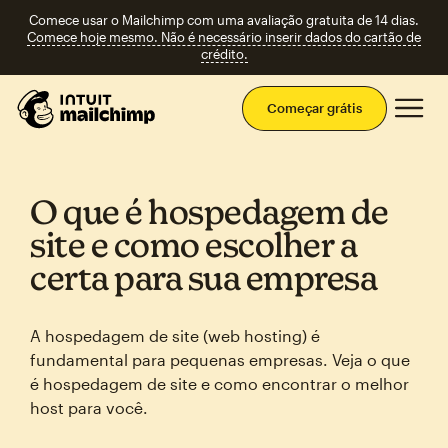
Comece usar o Mailchimp com uma avaliação gratuita de 14 dias.
Comece hoje mesmo. Não é necessário inserir dados do cartão de
crédito.
Men
Começar grátis
O que é hospedagem de
site e como escolher a
certa para sua empresa
A hospedagem de site (web hosting) é
fundamental para pequenas empresas. Veja o que
é hospedagem de site e como encontrar o melhor
host para você.