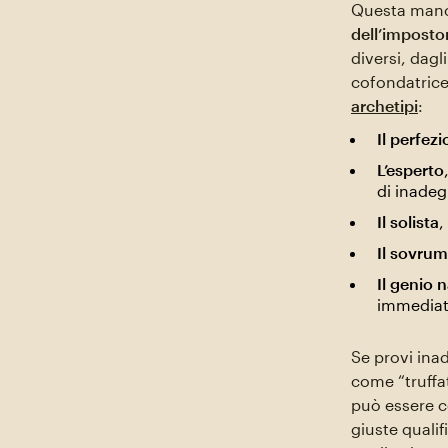
Questa manca
dell’imposto
diversi, dagli
cofondatrice 
archetipi
:
Il perfezi
L’esperto
di inade
Il solista
,
Il sovru
Il genio 
immedia
Se provi ina
come “truffa
può essere co
giuste qualifi