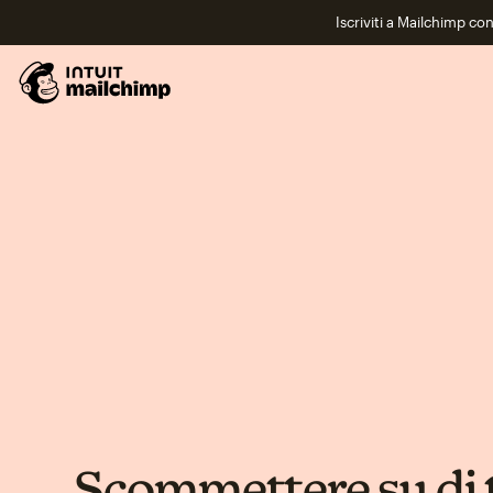
Iscriviti a Mailchimp co
Scommettere su di 