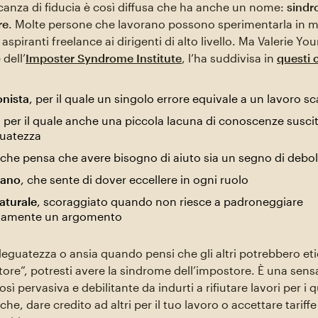
nza di fiducia è così diffusa che ha anche un nome:
sind
re
. Molte persone che lavorano possono sperimentarla in m
 aspiranti freelance ai dirigenti di alto livello. Ma Valerie Yo
dell’
Imposter Syndrome Institute
, l’ha suddivisa in
questi 
onista
, per il quale un singolo errore equivale a un lavoro s
, per il quale anche una piccola lacuna di conoscenze susci
guatezza
 che pensa che avere bisogno di aiuto sia un segno di debo
mano
, che sente di dover eccellere in ogni ruolo
naturale
, scoraggiato quando non riesce a padroneggiare
tamente un argomento
deguatezza o ansia quando pensi che gli altri potrebbero eti
tore”, potresti avere la sindrome dell’impostore. È una sen
sì pervasiva e debilitante da indurti a rifiutare lavori per i qu
che, dare credito ad altri per il tuo lavoro o accettare tariffe 