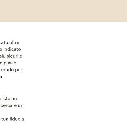
tato oltre
o indicato
iù sicuri e
un passo
un modo per
la
siste un
 cercare un
tua fiducia