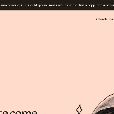
n una prova gratuita di 14 giorni, senza alcun rischio.
Inizia oggi: non è richi
Chiedi una
te come