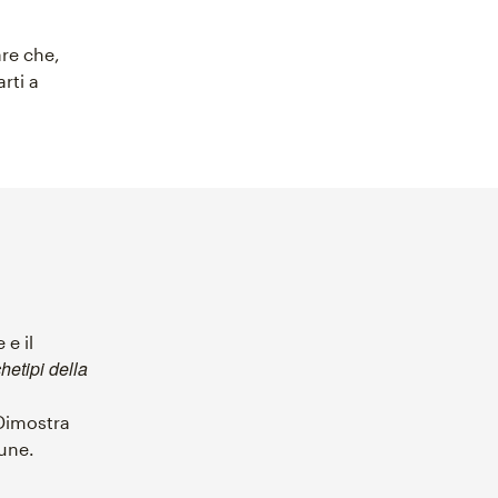
are che,
rti a
 e il
hetipi della
imostra
une.