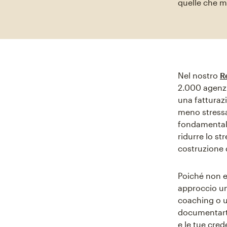
quelle che me
Nel nostro
R
2.000 agenzi
una fatturazi
meno stressat
fondamentale
ridurre lo st
costruzione d
Poiché non e
approccio un
coaching o u
documentarti
e le tue cre