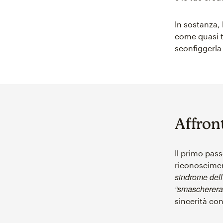
In sostanza, 
come quasi tu
sconfiggerla 
Affront
Il primo pass
riconoscimen
sindrome dell
“smaschereran
sincerità c