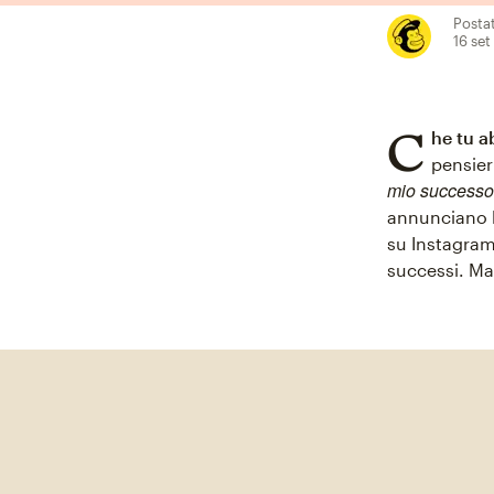
Posta
16 set
C
he tu ab
pensieri
mio success
annunciano l
su Instagram
successi. Ma 