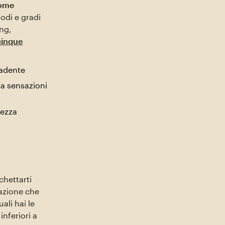
rome
odi e gradi
ung,
cinque
cadente
ta sensazioni
lezza
chettarti
sazione che
ali hai le
inferiori a