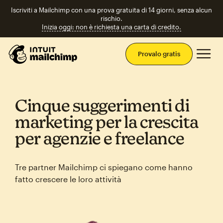
Iscriviti a Mailchimp con una prova gratuita di 14 giorni, senza alcun
rischio.
Inizia oggi: non è richiesta una carta di credito.
Men
Provalo gratis
Cinque suggerimenti di
marketing per la crescita
per agenzie e freelance
Tre partner Mailchimp ci spiegano come hanno
fatto crescere le loro attività