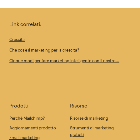
Condividi questo articolo su Twitter
Condividi questo articolo su Linkedi
Condividi questo arti
Invia qu
Link correlati:
Crescita
Che cos’è il marketing per la crescita?
Cinque modi per fare marketing intelligente con il nostro...
Prodotti
Risorse
Perché Mailchimp?
Risorse di marketing
Aggiornamenti prodotto
Strumenti di marketing
gratuiti
Email marketing