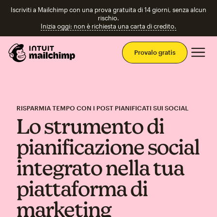
Iscriviti a Mailchimp con una prova gratuita di 14 giorni, senza alcun
rischio.
Inizia oggi: non è richiesta una carta di credito.
Men
Provalo gratis
RISPARMIA TEMPO CON I POST PIANIFICATI SUI SOCIAL
Lo strumento di
pianificazione social
integrato nella tua
piattaforma di
marketing