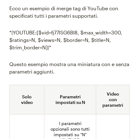
Ecco un esempio di merge tag di YouTube con
specificati tutti i parametri supportati.
*|YOUTUBE:[$vid=fj77lSG6Bl8, $max_width=300,
$ratings=N, $views=N, $border=N, $title=N,
$trim_border=N]|*
Questo esempio mostra una miniatura con e senza
parametri aggiunti.
Video
Solo
Parametri
con
video
impostati su N
parametri
I parametri
opzionali sono tutti
impostati su "N"