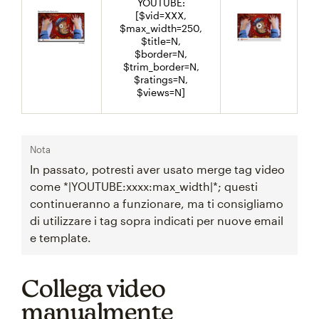
YOUTUBE:
[$vid=XXX,
$max_width=250,
$title=N,
$border=N,
$trim_border=N,
$ratings=N,
$views=N]
Nota
In passato, potresti aver usato merge tag video
come *|YOUTUBE:xxxx:max_width|*; questi
continueranno a funzionare, ma ti consigliamo
di utilizzare i tag sopra indicati per nuove email
e template.
Collega video
manualmente