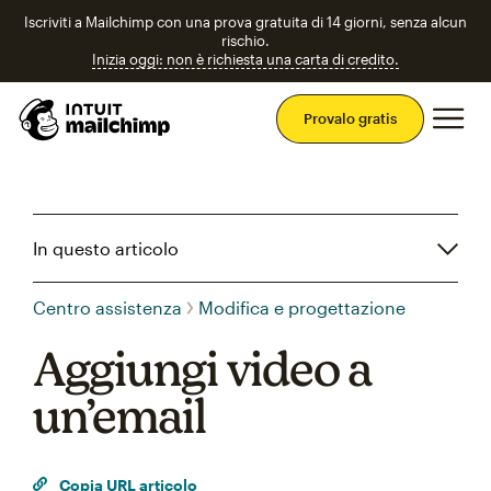
Iscriviti a Mailchimp con una prova gratuita di 14 giorni, senza alcun
rischio.
Inizia oggi: non è richiesta una carta di credito.
Men
Provalo gratis
In questo articolo
Centro assistenza
Modifica e progettazione
Aggiungi video a
un’email
Copia URL articolo