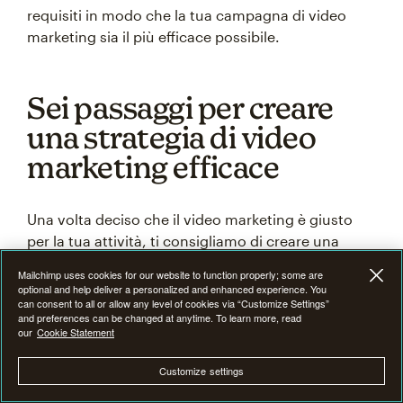
requisiti in modo che la tua campagna di video
marketing sia il più efficace possibile.
Sei passaggi per creare
una strategia di video
marketing efficace
Una volta deciso che il video marketing è giusto
per la tua attività, ti consigliamo di creare una
strategia di marketing ben progettata per
Mailchimp uses cookies for our website to function properly; some are
assicurarti che i tuoi video siano di alta qualità, ben
optional and help deliver a personalized and enhanced experience. You
can consent to all or allow any level of cookies via “Customize Settings”
pianificati e mirati a soddisfare le tue esigenze. Usa
and preferences can be changed at anytime. To learn more, read
i seguenti passaggi durante la creazione del tuo
our
Cookie Statement
piano per assicurarti di non perdere nessun
elemento importante.
Customize settings