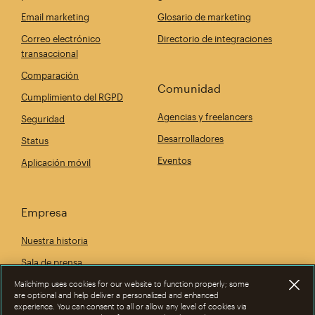
Email marketing
Glosario de marketing
Correo electrónico
Directorio de integraciones
transaccional
Comparación
Comunidad
Cumplimiento del RGPD
Agencias y freelancers
Seguridad
Desarrolladores
Status
Eventos
Aplicación móvil
Empresa
Nuestra historia
Sala de prensa
Give Where You Live
Mailchimp uses cookies for our website to function properly; some
are optional and help deliver a personalized and enhanced
Empleo
experience. You can consent to all or allow any level of cookies via