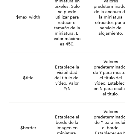
miniatura en
Valores
píxeles. Solo
predeterminados
se puede
de la anchura de
$max_width
utilizar para
la miniatura
reducir el
ofrecidos por el
tamaño de la
servicio de
miniatura. El
alojamiento.
valor máximo
es 450.
Valores
Establece la
predeterminados
visibilidad
de Y para mostrar
$title
del título del
el título del
vídeo. Valor
vídeo. Establece
Y/N
en N para ocultar
el título.
Valores
Establece el
predeterminados
borde de la
de Y para incluir
$border
imagen en
el borde.
miniatura.
Establecer en N