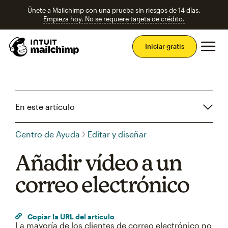
Únete a Mailchimp con una prueba sin riesgos de 14 días.
Empieza hoy. No se requiere tarjeta de crédito.
Men
Iniciar gratis
En este artículo
Centro de Ayuda
Editar y diseñar
Añadir vídeo a un
correo electrónico
Copiar la URL del artículo
La mayoría de los clientes de correo electrónico no