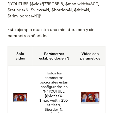
*|YOUTUBE:[$vid=fj77lSG6Bl8, $max_width=300,
$ratings=N, $views=N, $border=N, $title=N,
$trim_border=N]|*
Este ejemplo muestra una miniatura con y sin
parámetros añadidos.
Solo
Parámetros
Vídeo con
vídeo
establecidos en N
parámetros
Todos los
parámetros
opcionales están
configurados en
"N" YOUTUBE:
[$vid=XXX,
$max_width=250,
$title=N,
$border=N,