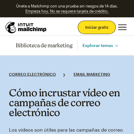
Únete a Mailchimp con una prueba sin riesgos de 14 días.
Empieza hoy. No se requiere tarjeta de crédito.
Men
Iniciar gratis
Biblioteca de marketing
Explorar temas
CORREO ELECTRÓNICO
EMAIL MARKETING
Cómo incrustar vídeo en
campañas de correo
electrónico
Los vídeos son útiles para las campañas de correo