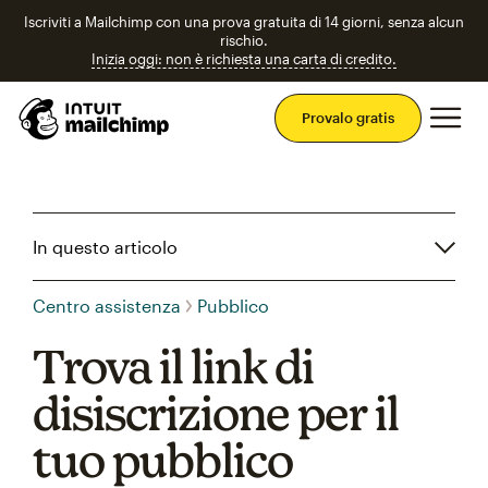
Iscriviti a Mailchimp con una prova gratuita di 14 giorni, senza alcun
rischio.
Inizia oggi: non è richiesta una carta di credito.
Men
Provalo gratis
In questo articolo
Centro assistenza
Pubblico
Trova il link di
disiscrizione per il
tuo pubblico