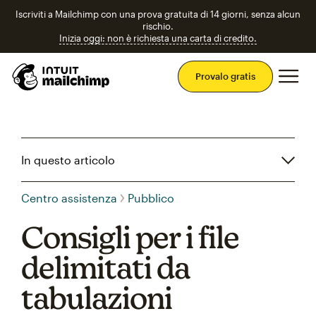
Iscriviti a Mailchimp con una prova gratuita di 14 giorni, senza alcun
rischio.
Inizia oggi: non è richiesta una carta di credito.
Men
Provalo gratis
In questo articolo
Centro assistenza
Pubblico
Consigli per i file
delimitati da
tabulazioni