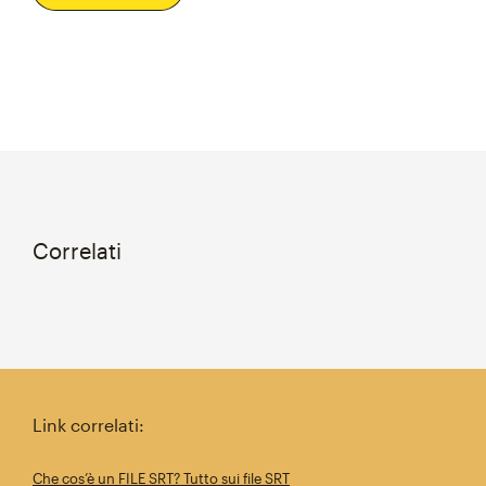
Correlati
Link correlati:
Che cos’è un FILE SRT? Tutto sui file SRT