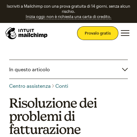
Iscriviti a Mailchimp con una prova gratuita di 14 giorni, senza alcun
rischio.
Inizia oggi: non è richiesta una carta di credito.
Men
Provalo gratis
In questo articolo
Centro assistenza
Conti
Risoluzione dei
problemi di
fatturazione