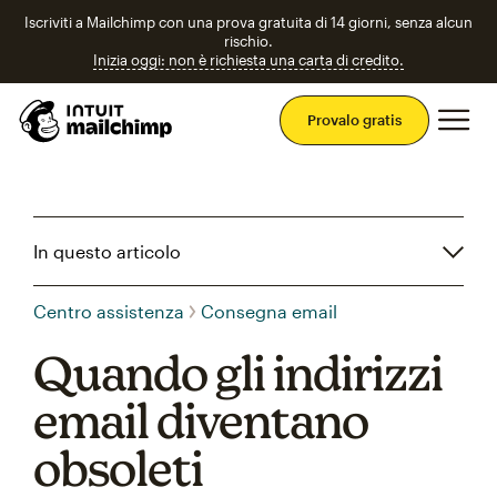
Iscriviti a Mailchimp con una prova gratuita di 14 giorni, senza alcun
rischio.
Inizia oggi: non è richiesta una carta di credito.
Men
Provalo gratis
In questo articolo
Centro assistenza
Consegna email
Quando gli indirizzi
email diventano
obsoleti