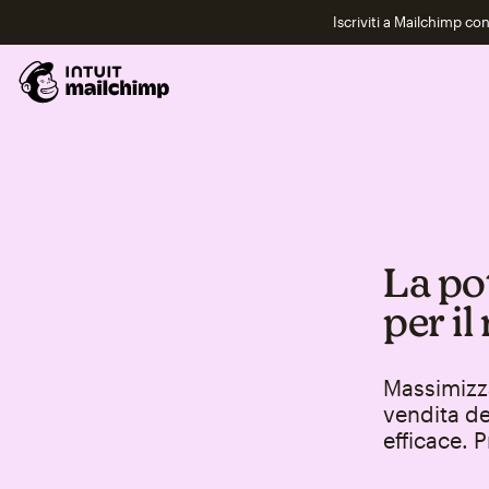
Iscriviti a Mailchimp co
La po
per il
Massimizza
vendita de
efficace. 