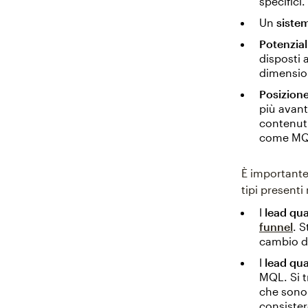
specifici.
Un
siste
Potenzial
disposti 
dimension
Posizione
più avant
contenuti
come MQ
È importante 
tipi presenti
I
lead qua
funnel
. 
cambio di
I
lead qua
MQL. Si t
che sono 
consister