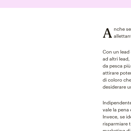
A
nche se
allettan
Con un lead q
ad altri lead
da pesca più 
attirare pote
di coloro ch
desiderare u
Indipendente
vale la pena 
Invece, se id
risparmiare 
marketing di 