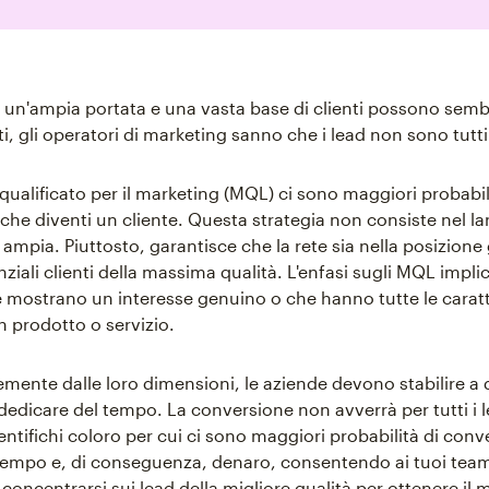
 un'ampia portata e una vasta base di clienti possono semb
ti, gli operatori di marketing sanno che i lead non sono tutti
ualificato per il marketing (MQL) ci sono maggiori probabili
, che diventi un cliente. Questa strategia non consiste nel la
ampia. Piuttosto, garantisce che la rete sia nella posizione
nziali clienti della massima qualità. L'enfasi sugli MQL implic
e mostrano un interesse genuino o che hanno tutte le caratt
n prodotto o servizio.
mente dalle loro dimensioni, le aziende devono stabilire a q
dedicare del tempo. La conversione non avverrà per tutti i le
entifichi coloro per cui ci sono maggiori probabilità di conv
tempo e, di conseguenza, denaro, consentendo ai tuoi team
concentrarsi sui lead della migliore qualità per ottenere il