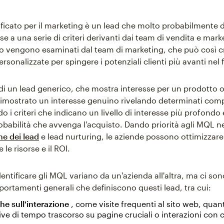
ificato per il marketing è un lead che molto probabilmente 
ase a una serie di criteri derivanti dai team di vendita e marke
po vengono esaminati dal team di marketing, che può così c
onalizzate per spingere i potenziali clienti più avanti nel 
 di un lead generico, che mostra interesse per un prodotto o
imostrato un interesse genuino rivelando determinati com
 i criteri che indicano un livello di interesse più profondo
babilità che avvenga l'acquisto. Dando priorità agli MQL n
e dei lead
e lead nurturing, le aziende possono ottimizzare
 le risorse e il ROI.
 identificare gli MQL variano da un'azienda all'altra, ma ci so
portamenti generali che definiscono questi lead, tra cui:
he sull'interazione
, come visite frequenti al sito web, quant
tive di tempo trascorso su pagine cruciali o interazioni con 