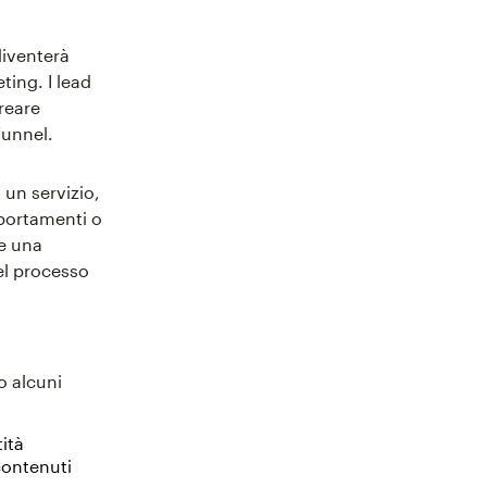
diventerà
ting. I lead
reare
funnel.
 un servizio,
portamenti o
 e una
el processo
no alcuni
ità
contenuti