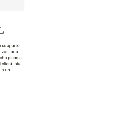
L
di supporto
sivo: sono
lche piccola
clienti più
 in un