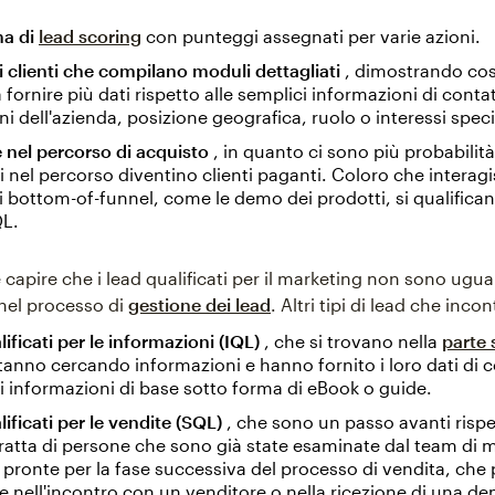
ma di
lead scoring
con punteggi assegnati per varie azioni.
i clienti che compilano moduli dettagliati
, dimostrando così
a fornire più dati rispetto alle semplici informazioni di cont
i dell'azienda, posizione geografica, ruolo o interessi specif
 nel percorso di acquisto
, in quanto ci sono più probabilità
i nel percorso diventino clienti paganti. Coloro che interag
 bottom-of-funnel, come le demo dei prodotti, si qualifica
L.
capire che i lead qualificati per il marketing non sono uguali 
 nel processo di
gestione dei lead
. Altri tipi di lead che inco
lificati per le informazioni (IQL)
, che si trovano nella
parte 
Stanno cercando informazioni e hanno fornito i loro dati di c
 informazioni di base sotto forma di eBook o guide.
lificati per le vendite (SQL)
, che sono un passo avanti rispe
ratta di persone che sono già state esaminate dal team di 
pronte per la fase successiva del processo di vendita, che
e nell'incontro con un venditore o nella ricezione di una d