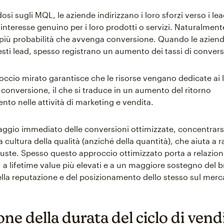
si sugli MQL, le aziende indirizzano i loro sforzi verso i l
interesse genuino per i loro prodotti o servizi. Naturalment
 più probabilità che avvenga conversione. Quando le azien
uesti lead, spesso registrano un aumento dei tassi di conver
ccio mirato garantisce che le risorse vengano dedicate ai 
 conversione, il che si traduce in un aumento del ritorno
ento nelle attività di marketing e vendita.
taggio immediato delle conversioni ottimizzate, concentrars
 cultura della qualità (anziché della quantità), che aiuta a
uste. Spesso questo approccio ottimizzato porta a relazioni 
 a lifetime value più elevati e a un maggiore sostegno del b
lla reputazione e del posizionamento dello stesso sul merc
ne della durata del ciclo di vend