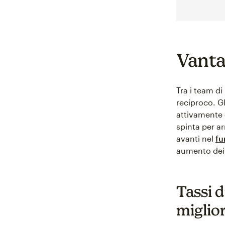
Vanta
Tra i team d
reciproco. G
attivamente 
spinta per ar
avanti nel
fu
aumento dei r
Tassi d
miglio