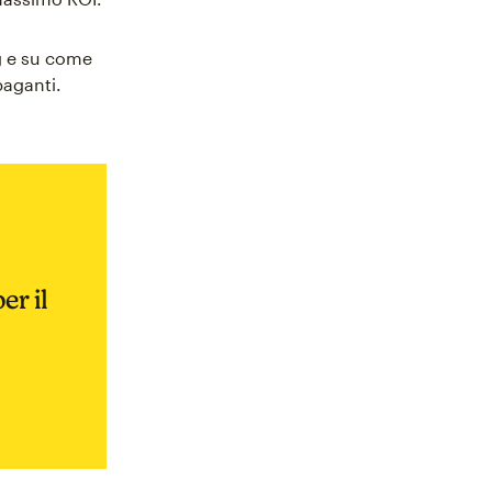
ng e su come
paganti.
er il