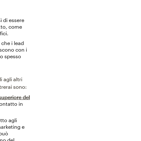
 di essere
atto, come
ici.
 che i lead
iscono con i
no spesso
agli altri
ntrerai sono:
superiore del
ontatto in
tto agli
marketing e
 può
emo del