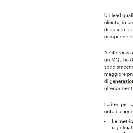
Un lead qual
cliente, in b
di questo ti
campagne pers
A differenza
un MQL ha d
soddisfacendo
maggiore pro
di
generazion
ulteriormente
I criteri per
criteri e com
Le
metric
significa