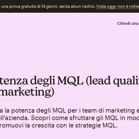
n una prova gratuita di 14 giorni, senza alcun rischio.
Inizia oggi: non è richi
Chiedi una
tenza degli MQL (lead qualif
 marketing)
 la potenza degli MQL per i team di marketing e
ll'azienda. Scopri come sfruttare gli MQL in mo
Promuovi la crescita con le strategie MQL.