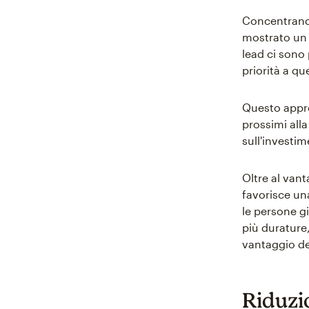
Concentrando
mostrato un 
lead ci sono
priorità a q
Questo appro
prossimi alla
sull'investim
Oltre al van
favorisce una
le persone gi
più durature,
vantaggio de
Riduzio