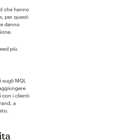
ead che hanno
e, per questi
de danno
sione.
lead più
i sugli MQL
 raggiungere
con i clienti
rand, a
ato.
ita