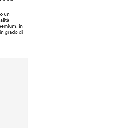
to un
alità
reemium, in
in grado di