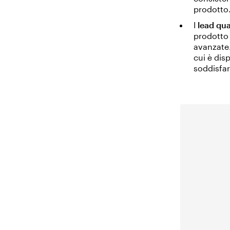
prodotto
I
lead qua
prodotto 
avanzate.
cui è dis
soddisfare