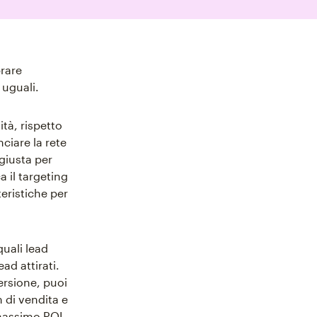
rare
 uguali.
tà, rispetto
nciare la rete
 giusta per
a il targeting
eristiche per
uali lead
ad attirati.
ersione, puoi
 di vendita e
 massimo ROI.