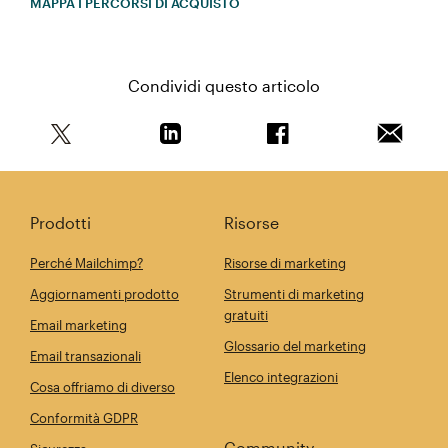
MAPPA I PERCORSI DI ACQUISTO
Condividi questo articolo
Condividi questo articolo su Twitter
Condividi questo articolo su Linkedi
Condividi questo arti
Invia qu
Prodotti
Risorse
Perché Mailchimp?
Risorse di marketing
Aggiornamenti prodotto
Strumenti di marketing
gratuiti
Email marketing
Glossario del marketing
Email transazionali
Elenco integrazioni
Cosa offriamo di diverso
Conformità GDPR
Community