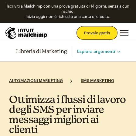
Iscriviti a Mailchimp con una prova gratuita di 14 giorni, senza alcun
rischio.
Inizia oggi: non è richiesta una carta di credito.
Men
Provalo gratis
Libreria di Marketing
Esplora argomenti
AUTOMAZIONI MARKETING
SMS MARKETING
Ottimizza i flussi di lavoro
degli SMS per inviare
messaggi migliori ai
clienti