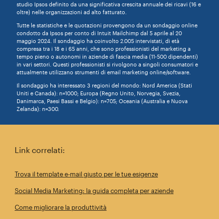
studio Ipsos definito da una significativa crescita annuale dei ricavi (16 e
oltre) nelle organizzazioni ad alto fatturato.
Tutte le statistiche e le quotazioni provengono da un sondaggio online
condotto da Ipsos per conto di Intuit Mailchimp dal 5 aprile al 20
maggio 2024. Il sondaggio ha coinvolto 2.005 intervistati, di età
compresa tra i 18 e i 65 anni, che sono professionisti del marketing a
tempo pieno o autonomi in aziende di fascia media (11-500 dipendenti)
in vari settori. Questi professionisti si rivolgono a singoli consumatori e
attualmente utilizzano strumenti di email marketing online/software.
Il sondaggio ha interessato 3 regioni del mondo: Nord America (Stati
Uniti e Canada): n=1000; Europa (Regno Unito, Norvegia, Svezia,
Danimarca, Paesi Bassi e Belgio): n=705; Oceania (Australia e Nuova
Zelanda): n=300.
Link correlati:
Trova il template e-mail giusto per le tue esigenze
Social Media Marketing: la guida completa per aziende
Come migliorare la produttività