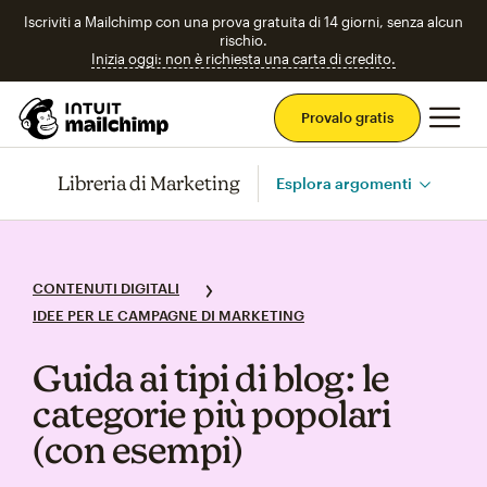
Iscriviti a Mailchimp con una prova gratuita di 14 giorni, senza alcun
rischio.
Inizia oggi: non è richiesta una carta di credito.
Men
Provalo gratis
Libreria di Marketing
Esplora argomenti
CONTENUTI DIGITALI
IDEE PER LE CAMPAGNE DI MARKETING
Guida ai tipi di blog: le
categorie più popolari
(con esempi)