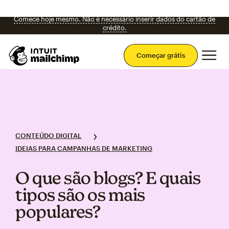
Comece usar o Mailchimp com uma avaliação gratuita de 14 dias.
Comece hoje mesmo. Não é necessário inserir dados do cartão de
crédito.
Men
Começar grátis
Biblioteca de Marketing
Confira os tópicos
CONTEÚDO DIGITAL
IDEIAS PARA CAMPANHAS DE MARKETING
O que são blogs? E quais
tipos são os mais
populares?