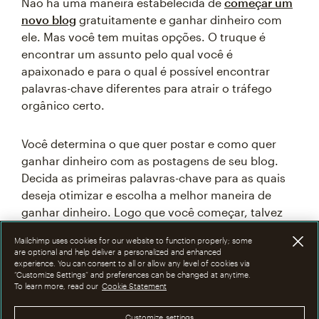
Não há uma maneira estabelecida de
começar um
novo blog
gratuitamente e ganhar dinheiro com
ele. Mas você tem muitas opções. O truque é
encontrar um assunto pelo qual você é
apaixonado e para o qual é possível encontrar
palavras-chave diferentes para atrair o tráfego
orgânico certo.
Você determina o que quer postar e como quer
ganhar dinheiro com as postagens de seu blog.
Decida as primeiras palavras-chave para as quais
deseja otimizar e escolha a melhor maneira de
ganhar dinheiro. Logo que você começar, talvez
Mailchimp uses cookies for our website to function properly; some
ainda não consiga os patrocinadores que deseja. À
are optional and help deliver a personalized and enhanced
experience. You can consent to all or allow any level of cookies via
medida que seu público cresce, os seus
“Customize Settings” and preferences can be changed at anytime.
patrocínios também crescem.
To learn more, read our
Cookie Statement
Customize settings
Muitos softwares e plataformas permitem que
você comece gratuitamente, até atingir um