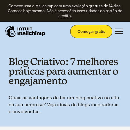
Comece usar o Mailchimp com uma avaliação gratuita de 14 dias.
Comece hoje mesmo. Não é necessário inserir dados do cartão de
crédito.
Men
Começar grátis
Blog Criativo: 7 melhores
práticas para aumentar o
engajamento
Quais as vantagens de ter um blog criativo no site
da sua empresa? Veja ideias de blogs inspiradores
e envolventes.