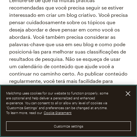
Lembre-se de que há muitas práticas
recomendadas que você precisa seguir se estiver
interessado em criar um blog criativo. Você precisa
pensar cuidadosamente sobre os tópicos que
deseja abordar e deve pensar em como você os
abordará. Você também precisa considerar as
palavras-chave que usa em seu blog e como pode
posicioná-las para melhorar suas classificações de
resultados de pesquisa. Não se esqueça de usar
um calendário de conteúdo que ajude você a
continuar no caminho certo. Ao publicar conteúdo
regularmente, você terá mais facilidade para
manter a atenção do seu mercado-alvo.
Mailchimp uses cookies for our website to function properly; some
are optional and help deliver a personalized and enhanced
experience. You can consent to all or allow any level of cookies via
Como há tantas coisas nas quais você precisa
“Customize Settings” and preferences can be changed at anytime.
pensar, você deve confiar em uma ferramenta
To learn more, read our
Cookie Statement
profissional que possa ajudar você a se manter
atualizado sobre tudo o que precisa fazer. Por
Customize settings
exemplo, o Mailchimp pode ajudar você a criar um