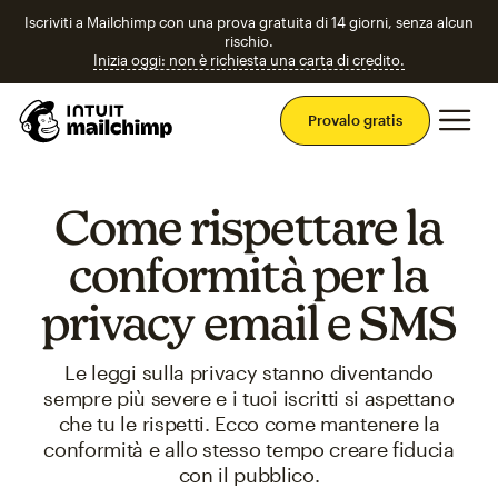
Iscriviti a Mailchimp con una prova gratuita di 14 giorni, senza alcun
rischio.
Inizia oggi: non è richiesta una carta di credito.
Men
Provalo gratis
Come rispettare la
conformità per la
privacy email e SMS
Le leggi sulla privacy stanno diventando
sempre più severe e i tuoi iscritti si aspettano
che tu le rispetti. Ecco come mantenere la
conformità e allo stesso tempo creare fiducia
con il pubblico.