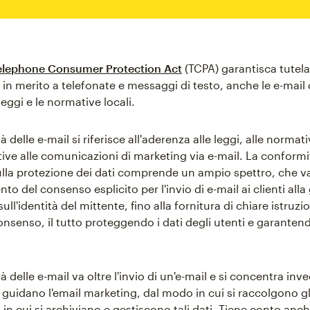
elephone Consumer Protection Act
(TCPA) garantisca tutela
in merito a telefonate e messaggi di testo, anche le e-mai
 leggi e le normative locali.
 delle e-mail si riferisce all'aderenza alle leggi, alle normati
tive alle comunicazioni di marketing via e-mail. La conformit
lla protezione dei dati comprende un ampio spettro, che v
nto del consenso esplicito per l'invio di e-mail ai clienti alla
ull'identità del mittente, fino alla fornitura di chiare istruzio
onsenso, il tutto proteggendo i dati degli utenti e garanten
 delle e-mail va oltre l'invio di un'e-mail e si concentra inve
guidano l'email marketing, dal modo in cui si raccolgono gli 
in cui si archiviano e gestiscono tali dati. Tiene conto anch