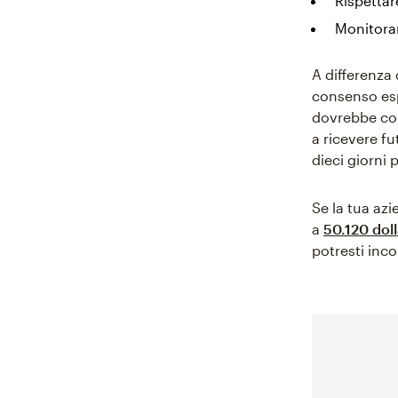
Rispettar
Monitorar
A differenza 
consenso esp
dovrebbe con
a ricevere fu
dieci giorni 
Se la tua az
a
50.120 doll
potresti inco