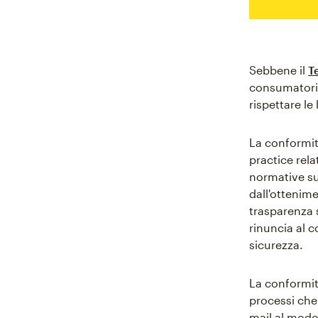
Sebbene il
T
consumatori 
rispettare le
La conformità
practice rela
normative su
dall'ottenime
trasparenza s
rinuncia al c
sicurezza.
La conformità
processi che 
mail al modo 