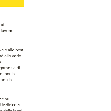
 ai
l devono
ve e alle best
à alle varie
a
 garanzia di
ni per la
done la
ce sui
indirizzi e-
e delle leggi