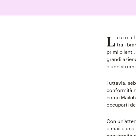
L
e e-mail
tra i bra
primi clienti
grandi aziend
è uno strum
Tuttavia, seb
conformità n
come Mailchi
occuparti del
Con un'atten
e-mail è una
conformità p