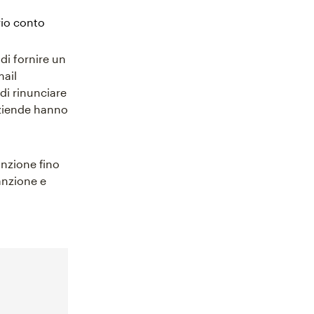
rio conto
di fornire un
mail
di rinunciare
 aziende hanno
anzione fino
anzione e