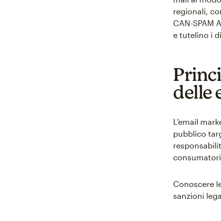
regionali, c
CAN-SPAM Act
e tutelino i d
Princ
delle 
L'email marke
pubblico tar
responsabilit
consumatori 
Conoscere le
sanzioni lega