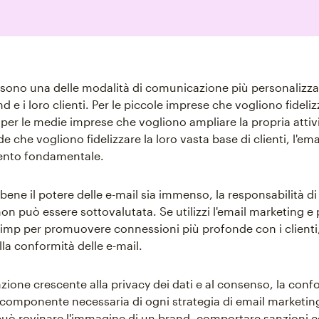
 sono una delle modalità di comunicazione più personalizzat
nd e i loro clienti. Per le piccole imprese che vogliono fideliz
, per le medie imprese che vogliono ampliare la propria attivi
e che vogliono fidelizzare la loro vasta base di clienti, l'em
ento fondamentale.
bene il potere delle e-mail sia immenso, la responsabilità di 
on può essere sottovalutata. Se utilizzi l'email marketing e
mp per promuovere connessioni più profonde con i clienti,
la conformità delle e-mail.
zione crescente alla privacy dei dati e al consenso, la confo
 componente necessaria di ogni strategia di email marketin
uò rovinare l'immagine di un brand, comportare sanzioni e