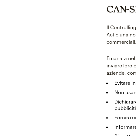
CAN-S
Il Controlli
Act è una nor
commerciali
Emanata nel 2
inviare loro e
aziende, co
Evitare i
Non usar
Dichiarar
pubblicit
Fornire u
Informare