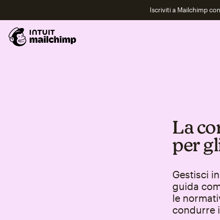
Iscriviti a Mailchimp co
La co
per gl
Gestisci i
guida comp
le normati
condurre i