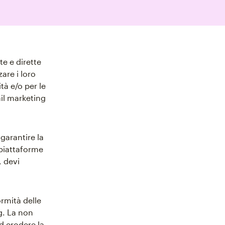
e e dirette
zare i loro
tà e/o per le
ail marketing
garantire la
 piattaforme
 devi
rmità delle
g. La non
d erodere la