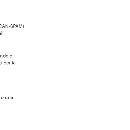
 (CAN-SPAM)
il
ende di
i per le
 o una