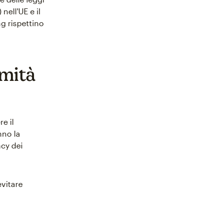
) nell'UE e il
g rispettino
rmità
e il
nno la
acy dei
evitare