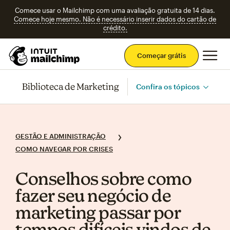
Comece usar o Mailchimp com uma avaliação gratuita de 14 dias.
Comece hoje mesmo. Não é necessário inserir dados do cartão de
crédito.
Men
Começar grátis
Biblioteca de Marketing
Confira os tópicos
GESTÃO E ADMINISTRAÇÃO
COMO NAVEGAR POR CRISES
Conselhos sobre como
fazer seu negócio de
marketing passar por
tempos difíceis vindos de