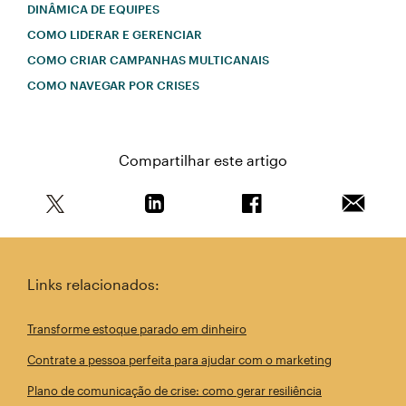
DINÂMICA DE EQUIPES
COMO LIDERAR E GERENCIAR
COMO CRIAR CAMPANHAS MULTICANAIS
COMO NAVEGAR POR CRISES
Compartilhar este artigo
Compartilhe este artigo no Twitter
Compartilhe este artigo no Linkedin
Compartilhe este arti
Enviar e
Links relacionados:
Transforme estoque parado em dinheiro
Contrate a pessoa perfeita para ajudar com o marketing
Plano de comunicação de crise: como gerar resiliência