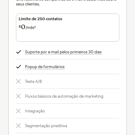
seus clientes.
Limite de 250 contatos
0
$
/mês†
por mês†
Suporte por e-mail pelos primeiros 30 dias
dica
Popup de formulários
dica
Teste A/B
Fluxos básicos de automação de marketing
Integração
Segmentação preditiva