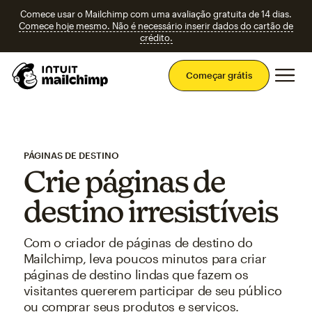
Comece usar o Mailchimp com uma avaliação gratuita de 14 dias.
Comece hoje mesmo. Não é necessário inserir dados do cartão de
crédito.
Men
Começar grátis
PÁGINAS DE DESTINO
Crie páginas de
destino irresistíveis
Com o criador de páginas de destino do
Mailchimp, leva poucos minutos para criar
páginas de destino lindas que fazem os
visitantes quererem participar de seu público
ou comprar seus produtos e serviços.