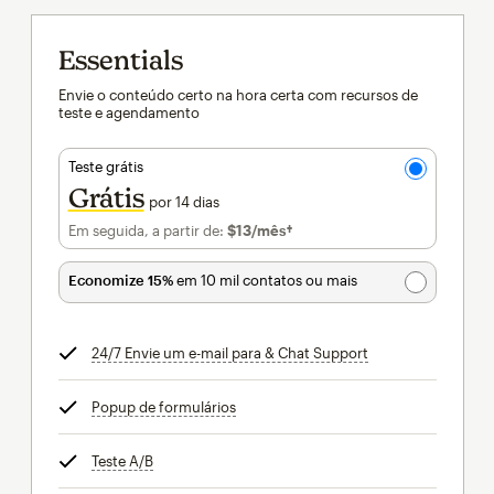
Essentials
Envie o conteúdo certo na hora certa com recursos de
teste e agendamento
Teste grátis
Grátis
por 14 dias
Em seguida, a partir de:
$13
/mês†
por mês†
Economize 15%
em 10 mil contatos ou mais
24/7 Envie um e-mail para & Chat Support
dica
Popup de formulários
dica
Teste A/B
dica