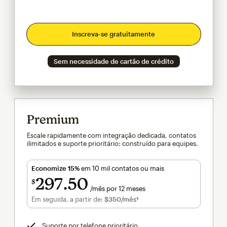
Inscreva-se gratuitamente
Sem necessidade de cartão de crédito
Premium
Escale rapidamente com integração dedicada, contatos
ilimitados e suporte prioritário; construído para equipes.
Economize 15%
em 10 mil contatos ou mais
297
50
$
/mês por 12 meses
$297.50
por mês por 12 meses
Em seguida, a partir de:
$350
/mês†
por mês†
Suporte por telefone prioritário
dica