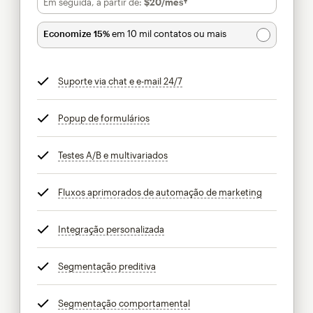
Em seguida, a partir de:
$20
/mês†
por mês†
Economize 15%
em 10 mil contatos ou mais
Suporte via chat e e-mail 24/7
dica
Popup de formulários
dica
Testes A/B e multivariados
dica
Fluxos aprimorados de automação de marketing
dica
Integração personalizada
dica
Segmentação preditiva
dica
Segmentação comportamental
dica