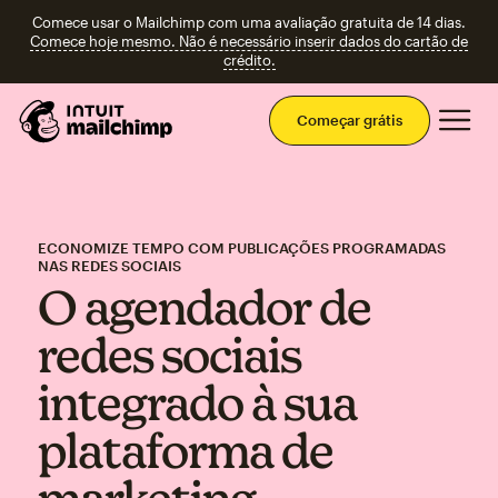
Comece usar o Mailchimp com uma avaliação gratuita de 14 dias.
Comece hoje mesmo. Não é necessário inserir dados do cartão de
crédito.
Men
Começar grátis
ECONOMIZE TEMPO COM PUBLICAÇÕES PROGRAMADAS
NAS REDES SOCIAIS
O agendador de
redes sociais
integrado à sua
plataforma de