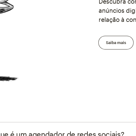
Descubra com
anúncios dig
relação à co
Saiba mais
ue é um agendador de redes sociais?