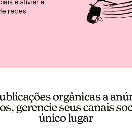
is e aliviar a
de redes
ublicações orgânicas a anú
os, gerencie seus canais so
único lugar