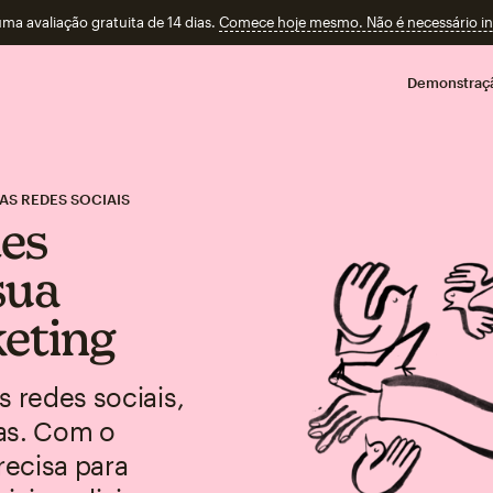
a avaliação gratuita de 14 dias.
Comece hoje mesmo. Não é necessário ins
Demonstraç
S REDES SOCIAIS
des
sua
eting
s redes sociais,
tas. Com o
recisa para