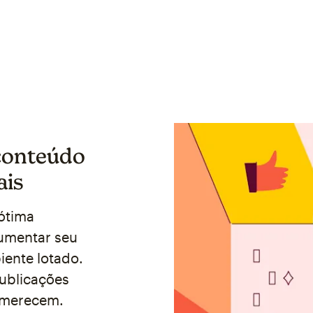
 conteúdo
ais
 ótima
umentar seu
ente lotado.
publicações
 merecem.