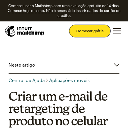
Comece usar o Mailchimp com uma avaliação gratuita de 14 dias.
Comece hoje mesmo. Não é necessário inserir dados do cartão de
crédito.
Men
Começar grátis
Neste artigo
Central de Ajuda
Aplicações móveis
Criar um e-mail de
retargeting de
produto no celular