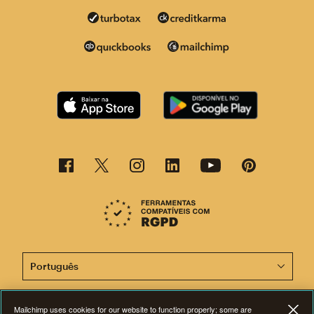
Agora, esta página está disponível em outros idiomas.
Mailchimp uses cookies for our website to function properly; some are