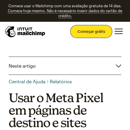
Comece usar o Mailchimp com uma avaliação gratuita de 14 dias.
Comece hoje mesmo. Não é necessário inserir dados do cartão de
crédito.
Men
Começar grátis
Neste artigo
Central de Ajuda
Relatórios
Usar o Meta Pixel
em páginas de
destino e sites