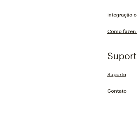
integração 
Como fazer: 
Suport
Suporte
Contato