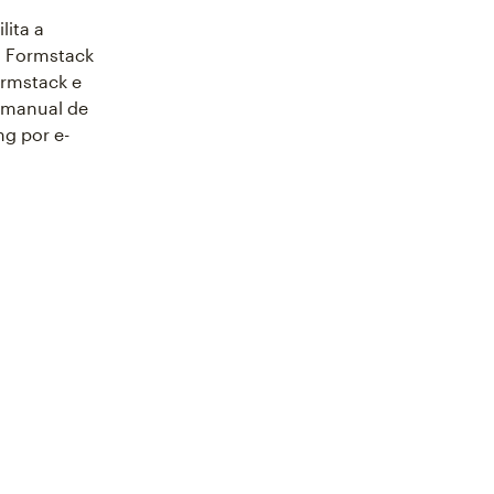
lita a
o Formstack
ormstack e
o manual de
ng por e-