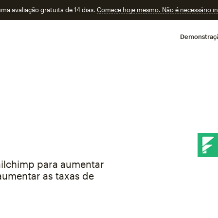
a avaliação gratuita de 14 dias.
Comece hoje mesmo. Não é necessário ins
Demonstraç
ilchimp para aumentar
 aumentar as taxas de