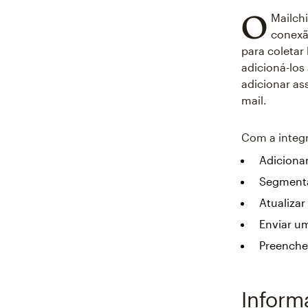
O
Mailchi
conexã
para coletar
adicioná-los
adicionar as
mail.
Com a integ
Adicionar
Segmenta
Atualizar
Enviar u
Preenche
Inform