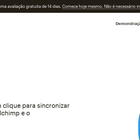
a avaliação gratuita de 14 dias.
Comece hoje mesmo. Não é necessário ins
Demonstraç
 clique para sincronizar
ilchimp e o