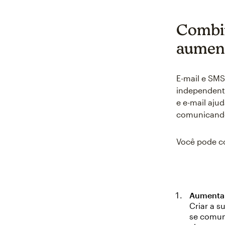
Combin
aument
E-mail e SM
independent
e e-mail aju
comunicando
Você pode co
Aumentar
Criar a s
se comun