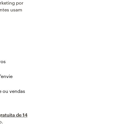
rketing por
ientes usam
vos
"envie
te ou vendas
atuita de 14
o.