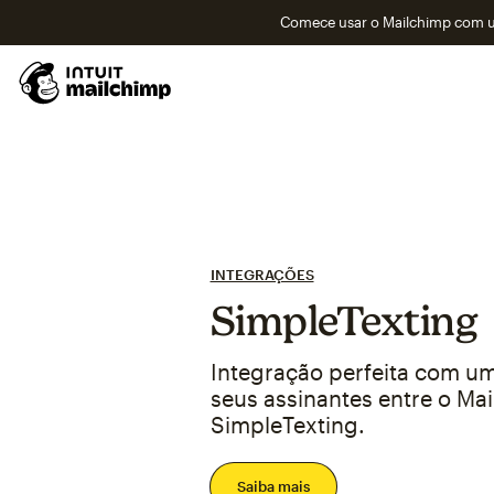
Comece usar o Mailchimp com um
INTEGRAÇÕES
SimpleTexting
Integração perfeita com um
seus assinantes entre o Ma
SimpleTexting.
Saiba mais