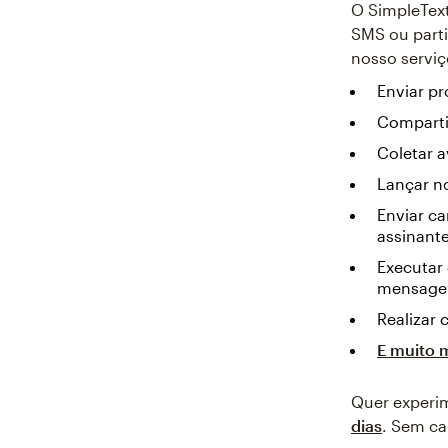
O SimpleText
SMS ou parti
nosso serviç
Enviar p
Comparti
Coletar a
Lançar n
Enviar c
assinant
Executar
mensagem
Realizar 
E muito 
Quer exper
dias
. Sem ca