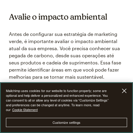
Avalie o impacto ambiental
Antes de configurar sua estratégia de marketing
verde, é importante avaliar o impacto ambiental
atual da sua empresa. Você precisa conhecer sua
pegada de carbono, desde suas operações até
seus produtos e cadeia de suprimentos. Essa fase
permite identificar áreas em que você pode fazer
melhorias para se tornar mais sustentável.
Mailchimp uses cookies for our website to function properly; some are
Marcas sustentáveis procuram oportunidades para
optional and help deliver a personalized and enhanced experience. You
reduzir o consumo de energia, minimizar o
can consent to all or allow any level of cookies via “Customize Settings”
and preferences can be changed at anytime. To learn more, read
desperdício ou usar materiais sustentáveis.
our
Cookie Statement
Avaliando seu impacto ambiental, você também
pode encontrar seus pontos fortes atuais.
Customize settings