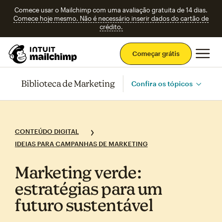
Comece usar o Mailchimp com uma avaliação gratuita de 14 dias.
Comece hoje mesmo. Não é necessário inserir dados do cartão de
crédito.
Men
Começar grátis
Biblioteca de Marketing
Confira os tópicos
CONTEÚDO DIGITAL
IDEIAS PARA CAMPANHAS DE MARKETING
Marketing verde:
estratégias para um
futuro sustentável