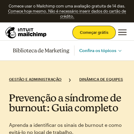
Comece usar o Mailchimp com uma avaliação gratuita de 14 dias.
Comece hoje mesmo. Não é necessário inserir dados do cartão de
crédito.
Men
Começar grátis
Biblioteca de Marketing
Confira os tópicos
GESTÃO E ADMINISTRAÇÃO
DINÂMICA DE EQUIPES
Prevenção a síndrome de
burnout: Guia completo
Aprenda a identificar os sinais de burnout e como
evitá‑lo no local de trabalho.