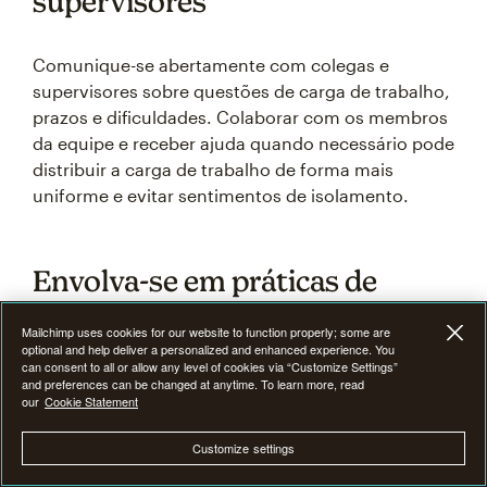
supervisores
Comunique-se abertamente com colegas e
supervisores sobre questões de carga de trabalho,
prazos e dificuldades. Colaborar com os membros
da equipe e receber ajuda quando necessário pode
distribuir a carga de trabalho de forma mais
uniforme e evitar sentimentos de isolamento.
Envolva-se em práticas de
autocuidado
Mailchimp uses cookies for our website to function properly; some are
optional and help deliver a personalized and enhanced experience. You
can consent to all or allow any level of cookies via “Customize Settings”
O exercício regular pode ajudar a reduzir os níveis
and preferences can be changed at anytime. To learn more, read
our
Cookie Statement
de estresse e melhorar o humor, enquanto
atividades de atenção plena, como meditação,
Customize settings
podem promover relaxamento e clareza mental.
Além disso, procurar passatempos e interesses