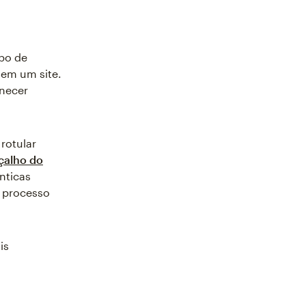
ipo de
em um site.
rnecer
 rotular
çalho do
nticas
 processo
is