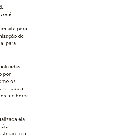
RL
 você
um site para
mização de
al para
ualizadas
o por
Como os
ntir que a
 os melhores
alizada ela
rá a
astrearem e