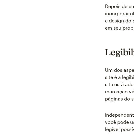
Depois de e
incorporar 
e design do 
em seu própr
Legibi
Um dos aspe
site é a leg
site está ad
marcação vis
páginas do s
Independen
você pode us
legível poss