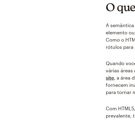
O que
A semântica 
elemento ou
Como o HTML
rótulos para 
Quando vo
várias áreas
site
, a área
fornecem in
para tornar m
Com HTML5, 
prevalente, 