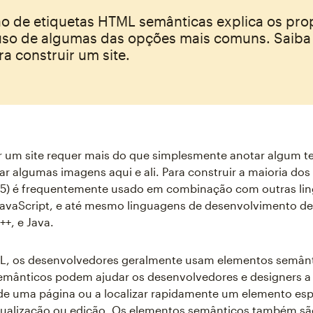
ão de etiquetas HTML semânticas explica os pro
uso de algumas das opções mais comuns. Saib
ra construir um site.
r um site requer mais do que simplesmente anotar algum te
ar algumas imagens aqui e ali. Para construir a maioria dos 
) é frequentemente usado em combinação com outras li
avaScript, e até mesmo linguagens de desenvolvimento d
+, e Java.
L, os desenvolvedores geralmente usam elementos semânt
mânticos podem ajudar os desenvolvedores e designers a 
de uma página ou a localizar rapidamente um elemento esp
tualização ou edição. Os elementos semânticos também são