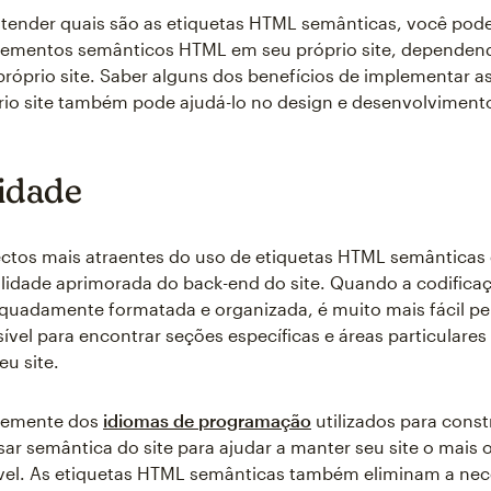
ntender quais são as etiquetas HTML semânticas, você pod
elementos semânticos HTML em seu próprio site, dependen
próprio site. Saber alguns dos benefícios de implementar a
io site também pode ajudá-lo no design e desenvolvimento
lidade
ctos mais atraentes do uso de etiquetas HTML semânticas
ibilidade aprimorada do back-end do site. Quando a codific
equadamente formatada e organizada, é muito mais fácil pe
ível para encontrar seções específicas e áreas particulares 
eu site.
temente dos
idiomas de programação
utilizados para constr
ar semântica do site para ajudar a manter seu site o mais 
ível. As etiquetas HTML semânticas também eliminam a ne