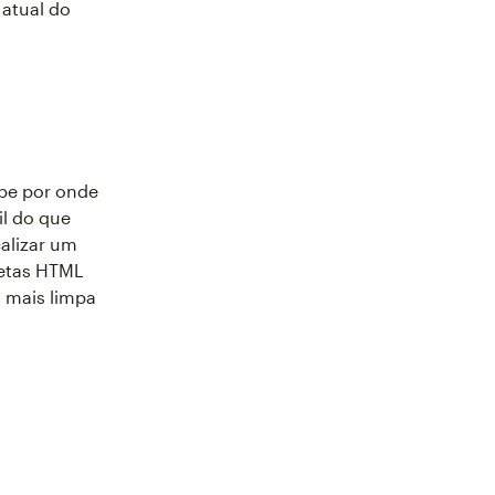
 atual do
be por onde
l do que
alizar um
uetas HTML
 mais limpa