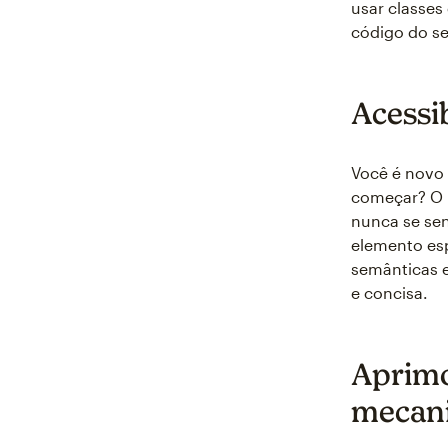
usar classes
código do se
Acessi
Você é novo
começar? O 
nunca se sen
elemento esp
semânticas e
e concisa.
Aprimo
mecani