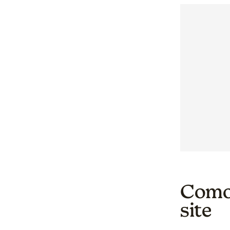
Como
site