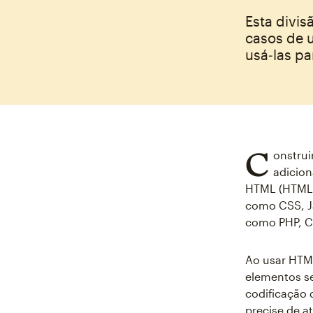
Esta divis
casos de 
usá‑las pa
C
onstrui
adicion
HTML (HTML5
como CSS, J
como PHP, C+
Ao usar HTM
elementos se
codificação 
precise de a