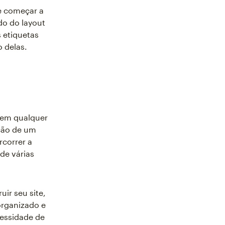
e começar a
do do layout
s etiquetas
 delas.
 em qualquer
ação de um
rcorrer a
de várias
uir seu site,
organizado e
cessidade de