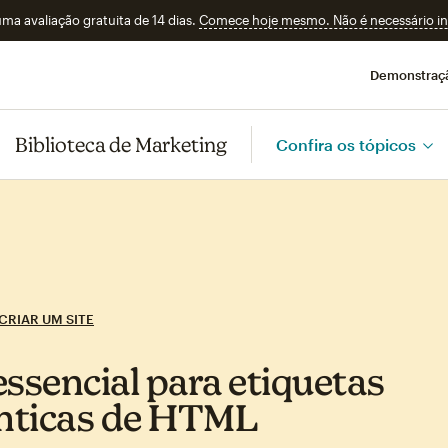
a avaliação gratuita de 14 dias.
Comece hoje mesmo. Não é necessário ins
Demonstraç
Biblioteca de Marketing
Confira os tópicos
CRIAR UM SITE
essencial para etiquetas
nticas de HTML