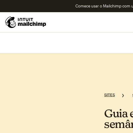
Comece usar o Mailchimp com um
SITES
Guia 
semâ