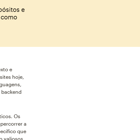
pósitos e
a como
xto e
sites hoje,
nguagens,
e backend
icos. Os
percorrer a
ecífico que
 valiosos,