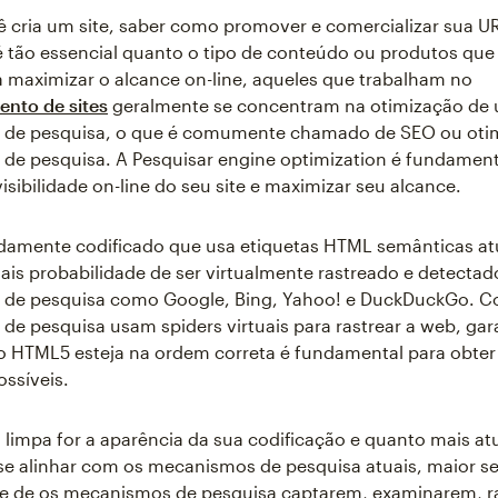
cria um site, saber como promover e comercializar sua U
 tão essencial quanto o tipo de conteúdo ou produtos que
a maximizar o alcance on-line, aqueles que trabalham no
nto de sites
geralmente se concentram na otimização de 
de pesquisa, o que é comumente chamado de SEO ou oti
e pesquisa. A Pesquisar engine optimization é fundament
isibilidade on-line do seu site e maximizar seu alcance.
damente codificado que usa etiquetas HTML semânticas at
is probabilidade de ser virtualmente rastreado e detectad
de pesquisa como Google, Bing, Yahoo! e DuckDuckGo. 
e pesquisa usam spiders virtuais para rastrear a web, gara
o HTML5 esteja na ordem correta é fundamental para obter
ossíveis.
limpa for a aparência da sua codificação e quanto mais atu
 se alinhar com os mecanismos de pesquisa atuais, maior se
de de os mecanismos de pesquisa captarem, examinarem, r