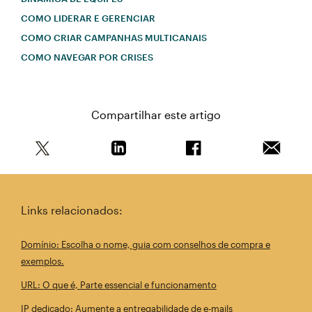
COMO LIDERAR E GERENCIAR
COMO CRIAR CAMPANHAS MULTICANAIS
COMO NAVEGAR POR CRISES
Compartilhar este artigo
Compartilhe este artigo no Twitter
Compartilhe este artigo no Linkedin
Compartilhe este arti
Enviar e
Links relacionados:
Domínio: Escolha o nome, guia com conselhos de compra e
exemplos.
URL: O que é, Parte essencial e funcionamento
IP dedicado: Aumente a entregabilidade de e-mails