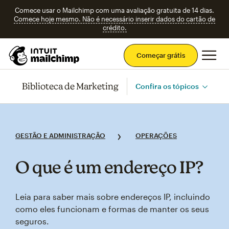
Comece usar o Mailchimp com uma avaliação gratuita de 14 dias.
Comece hoje mesmo. Não é necessário inserir dados do cartão de
crédito.
Men
Começar grátis
Biblioteca de Marketing
Confira os tópicos
GESTÃO E ADMINISTRAÇÃO
OPERAÇÕES
O que é um endereço IP?
Leia para saber mais sobre endereços IP, incluindo
como eles funcionam e formas de manter os seus
seguros.