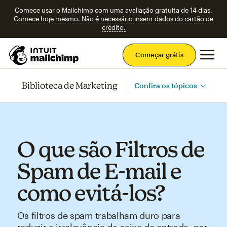
Comece usar o Mailchimp com uma avaliação gratuita de 14 dias.
Comece hoje mesmo. Não é necessário inserir dados do cartão de
crédito.
Men
Começar grátis
Biblioteca de Marketing
Confira os tópicos
O que são Filtros de
Spam de E-mail e
como evitá-los?
Os filtros de spam trabalham duro para