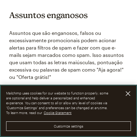
Assuntos enganosos
Assuntos que são enganosos, falsos ou
excessivamente promocionais podem acionar
alertas para filtros de spam e fazer com que e-
mails sejam marcados como spam. Isso assuntos
que usam todas as letras maiúsculas, pontuação
excessiva ou palavras de spam como "Aja agora!"
ou "Oferta grátis!"
Criar assuntos claros, relevantes e concisos que
Mailchimp uses cookies for our website to function properly; some
are optional and help deliver a personalized and enhanced
reflitam com precisão o conteúdo do e-mail pode
experience. You can consent to all or allow any level of cookies via
ajudar a melhorar a entregabilidade.
“Customize Settings” and preferences can be changed at anytime.
To learn more, read our
Cookie Statement
Customize settings
Como funcionam os