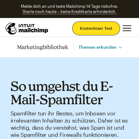
Melde dich an und teste Mailchimp 14 Tage risikofrei.
Starte noch heute – keine Kreditkarte erforderlich.
Ha
Kostenloser Test
Marketingbibliothek
Themen erkunden
So umgehst du E-
Mail-Spamfilter
Spamfilter tun ihr Bestes, um Inboxen vor
irrelevanten Inhalten zu schützen. Daher ist es
wichtig, dass du verstehst, was Spam ist und
wie Spamfilter und Firewalls funktionieren.