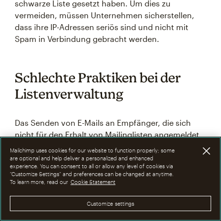
schwarze Liste gesetzt haben. Um dies zu
vermeiden, müssen Unternehmen sicherstellen,
dass ihre IP-Adressen seriös sind und nicht mit
Spam in Verbindung gebracht werden.
Schlechte Praktiken bei der
Listenverwaltung
Das Senden von E-Mails an Empfänger, die sich
nicht für den Erhalt von Mailinglisten angemeldet
oder diese abbestellt haben, kann dazu führen,
Mailchimp uses cookies for our website to function properly; some
dass die E-Mails als Spam markiert werden. Auch
are optional and help deliver a personalized and enhanced
experience. You can consent to all or allow any level of cookies via
das Senden von E-Mails an veraltete oder inaktive
“Customize Settings” and preferences can be changed at anytime.
E-Mail-Adressen kann Spamfilter auslösen.
To learn more, read our
Cookie Statement
Customize settings
Die Pflege sauberer und aktueller E-Mail-Listen, die
ordnungsgemäße Einholung der Zustimmung der