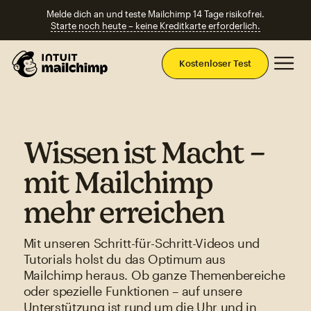
Melde dich an und teste Mailchimp 14 Tage risikofrei.
Starte noch heute – keine Kreditkarte erforderlich.
Ha
Kostenloser Test
Wissen ist Macht –
mit Mailchimp
mehr erreichen
Mit unseren Schritt-für-Schritt-Videos und
Tutorials holst du das Optimum aus
Mailchimp heraus. Ob ganze Themenbereiche
oder spezielle Funktionen – auf unsere
Unterstützung ist rund um die Uhr und in