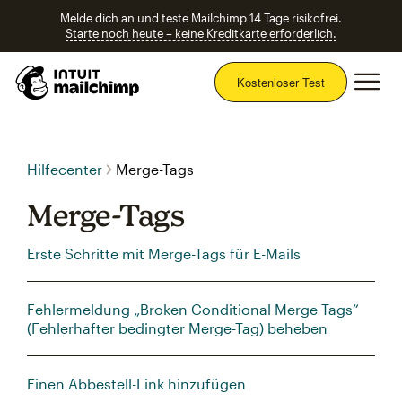
Melde dich an und teste Mailchimp 14 Tage risikofrei.
Starte noch heute – keine Kreditkarte erforderlich.
Hau
Kostenloser Test
Hilfecenter
Merge-Tags
Merge-Tags
Erste Schritte mit Merge-Tags für E-Mails
Fehlermeldung „Broken Conditional Merge Tags“
(Fehlerhafter bedingter Merge-Tag) beheben
Einen Abbestell-Link hinzufügen