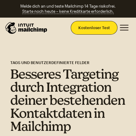
Melde dich an und teste Mailchimp 14 Tage risikofrei.
Starte noch heute – keine Kreditkarte erforderlich.
Ha
Kostenloser Test
TAGS UND BENUTZERDEFINIERTE FELDER
Besseres Targeting
durch Integration
deiner bestehenden
Kontaktdaten in
Mailchimp