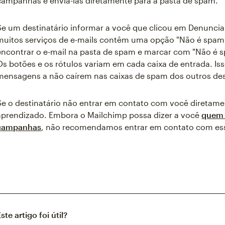
campanhas e enviá-las diretamente para a pasta de spam.
Se um destinatário informar a você que clicou em Denuncia
muitos serviços de e-mails contêm uma opção "Não é spam".
encontrar o e-mail na pasta de spam e marcar com "Não é sp
Os botões e os rótulos variam em cada caixa de entrada. Iss
mensagens a não caírem nas caixas de spam dos outros de
Se o destinatário não entrar em contato com você diretame
aprendizado. Embora o Mailchimp possa dizer a você
quem 
campanhas
, não recomendamos entrar em contato com ess
ste artigo foi útil?