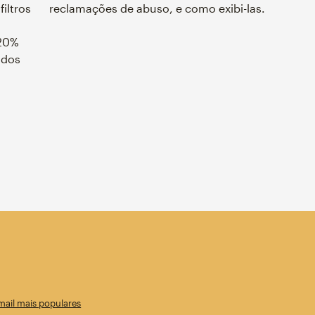
iltros
reclamações de abuso, e como exibi-las.
 20%
 dos
mail mais populares