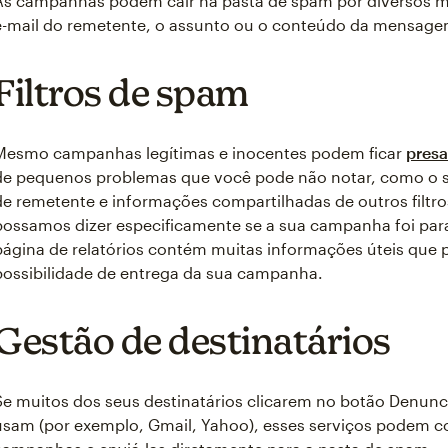
As campanhas podem cair na pasta de spam por diversos mo
e-mail do remetente, o assunto ou o conteúdo da mensage
Filtros de spam
Mesmo campanhas legítimas e inocentes podem ficar
presa
de pequenos problemas que você pode não notar, como o 
de remetente e informações compartilhadas de outros filt
possamos dizer especificamente se a sua campanha foi para 
página de relatórios contém muitas informações úteis que 
possibilidade de entrega da sua campanha.
Gestão de destinatários
Se muitos dos seus destinatários clicarem no botão Denunci
usam (por exemplo, Gmail, Yahoo), esses serviços podem c