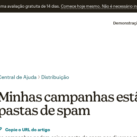
a avaliação gratuita de 14 dias.
Comece hoje mesmo. Não é necessário ins
Demonstraç
Central de Ajuda
Distribuição
Minhas campanhas est
pastas de spam
Copie o URL do artigo