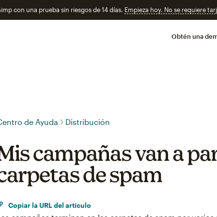
imp con una prueba sin riesgos de 14 días.
Empieza hoy. No se requiere tarj
Obtén una de
Centro de Ayuda
Distribución
Mis campañas van a para
carpetas de spam
Copiar la URL del artículo