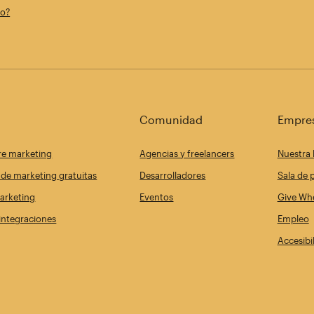
co?
Comunidad
Empre
re marketing
Agencias y freelancers
Nuestra 
de marketing gratuitas
Desarrolladores
Sala de 
arketing
Eventos
Give Whe
 integraciones
Empleo
Accesibi