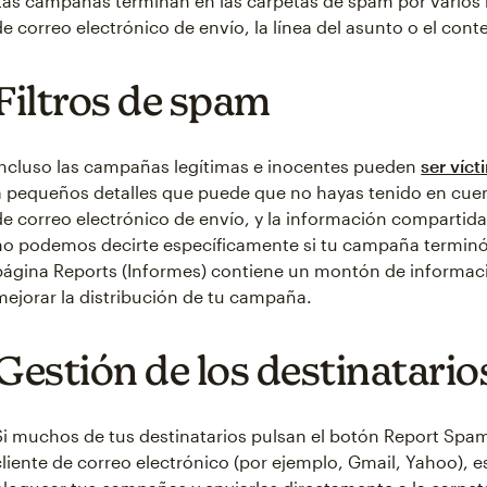
Las campañas terminan en las carpetas de spam por varios 
de correo electrónico de envío, la línea del asunto o el con
Filtros de spam
Incluso las campañas legítimas e inocentes pueden
ser víct
a pequeños detalles que puede que no hayas tenido en cue
de correo electrónico de envío, y la información compartida
no podemos decirte específicamente si tu campaña terminó 
página Reports (Informes) contiene un montón de informaci
mejorar la distribución de tu campaña.
Gestión de los destinatario
Si muchos de tus destinatarios pulsan el botón Report Sp
cliente de correo electrónico (por ejemplo, Gmail, Yahoo), 