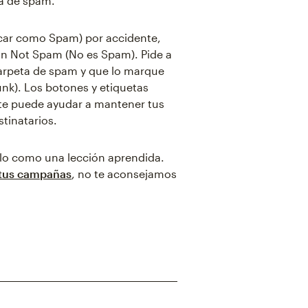
ta de spam.
rcar como Spam) por accidente,
ón Not Spam (No es Spam). Pide a
 carpeta de spam y que lo marque
nk). Los botones y etiquetas
 te puede ayudar a mantener tus
tinatarios.
arlo como una lección aprendida.
 tus campañas
, no te aconsejamos