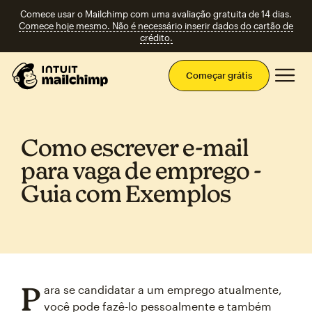
Comece usar o Mailchimp com uma avaliação gratuita de 14 dias.
Comece hoje mesmo. Não é necessário inserir dados do cartão de
crédito.
Men
Começar grátis
Como escrever e‑mail
para vaga de emprego ‑
Guia com Exemplos
P
ara se candidatar a um emprego atualmente,
você pode fazê-lo pessoalmente e também