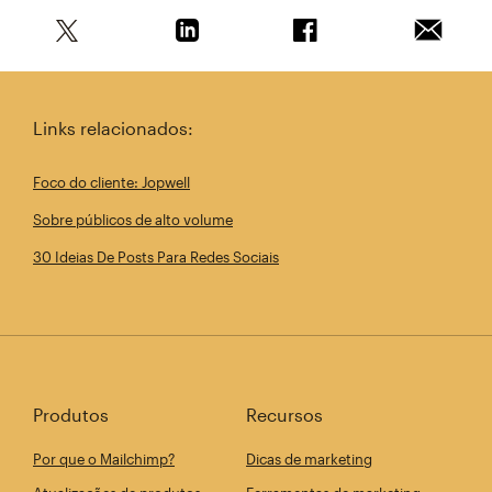
Compartilhe este artigo no Twitter
Compartilhe este artigo no Linkedin
Compartilhe este arti
Enviar e
Links relacionados:
Foco do cliente: Jopwell
Sobre públicos de alto volume
30 Ideias De Posts Para Redes Sociais
Produtos
Recursos
Por que o Mailchimp?
Dicas de marketing