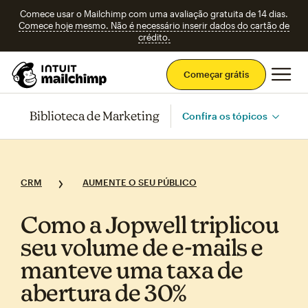
Comece usar o Mailchimp com uma avaliação gratuita de 14 dias.
Comece hoje mesmo. Não é necessário inserir dados do cartão de
crédito.
Men
Começar grátis
Biblioteca de Marketing
Confira os tópicos
CRM
AUMENTE O SEU PÚBLICO
Como a Jopwell triplicou
seu volume de e‑mails e
manteve uma taxa de
abertura de 30%