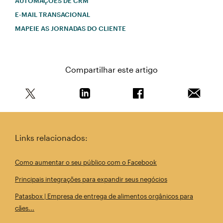
AUTOMAÇÕES DE CRM
E-MAIL TRANSACIONAL
MAPEIE AS JORNADAS DO CLIENTE
Compartilhar este artigo
Compartilhe este artigo no Twitter
Compartilhe este artigo no Linkedin
Compartilhe este arti
Enviar e
Links relacionados:
Como aumentar o seu público com o Facebook
Principais integrações para expandir seus negócios
Patasbox | Empresa de entrega de alimentos orgânicos para
cães...