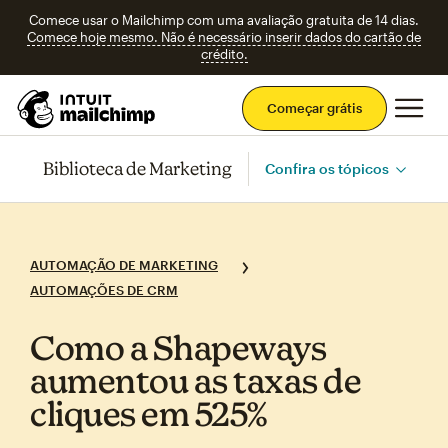
Comece usar o Mailchimp com uma avaliação gratuita de 14 dias.
Comece hoje mesmo. Não é necessário inserir dados do cartão de
crédito.
Men
Começar grátis
Biblioteca de Marketing
Confira os tópicos
AUTOMAÇÃO DE MARKETING
AUTOMAÇÕES DE CRM
Como a Shapeways
aumentou as taxas de
cliques em 525%